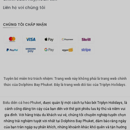
IDR
Liên hệ với chúng tôi
Bảng
Anh
CHÚNG TÔI CHẤP NHẬN
ĐKK
CHF
CAD
Đô la Úc
KRW
Tuyên bố miễn trừ trách nhiệm: Trang web này không phải là trang web chính
Nhân
dân tệ
thức của Dolphins Bay Phuket. Đây là trang web đối tác của Triplyn Holidays.
TWD
Biểu diễn cá heo Phuket
, được quản lý một cách tự hào bởi Triplyn Holidays, là
MYR
cánh cổng đáng tin cậy của bạn đến với thế giới phiêu lưu kỳ thú và niềm vui
gia đình. Với hàng triệu du khách vui vẻ, chúng tôi chuyên nghiệp tuyển chọn
PHP
những trải nghiệm tuyệt vời nhất tại Dolphins Bay Phuket, đảm bảo rằng ngày
Hồng
của bạn tràn ngập sự phấn khích, những khoảnh khắc khó quên và tận hưởng