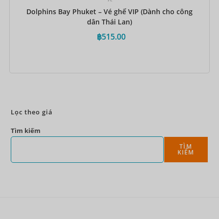
Dolphins Bay Phuket – Vé ghế VIP (Dành cho công
dân Thái Lan)
฿
515.00
Đặt ngay
Lọc theo giá
Tìm kiếm
TÌM
KIẾM