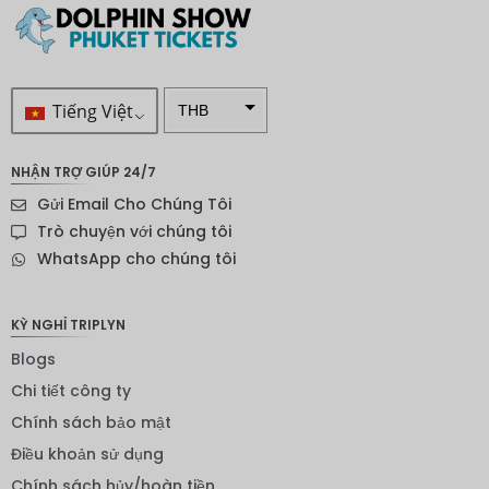
Tiếng Việt
THB
VND
NHẬN TRỢ GIÚP 24/7
SEK
Gửi Email Cho Chúng Tôi
Đô la
Trò chuyện với chúng tôi
New
WhatsApp cho chúng tôi
Zealand
NOK
KỲ NGHỈ TRIPLYN
Yên
Blogs
Nhật
Chi tiết công ty
Đồng
euro
Chính sách bảo mật
Điều khoản sử dụng
INR
Chính sách hủy/hoàn tiền