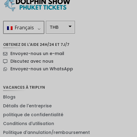
Français
THB
ZAR
OBTENEZ DE L'AIDE 24H/24 ET 7J/7
SEK
Envoyez-nous un e-mail
Dollar
Discutez avec nous
néo-
Envoyez-nous un WhatsApp
zélandai
s
NOK
VACANCES À TRIPLYN
Blogs
JPY
Détails de l'entreprise
EUR
politique de confidentialité
Roupie
Conditions d'utilisation
indienne
Politique d'annulation/remboursement
IDR