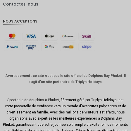
Contactez-nous
Livres
sterling
NOUS ACCEPTONS
Couronn
e
danoise
CHF
GOUJAT
AUD
KRW
Avertissement : ce site n'est pas le site officiel de Dolphins Bay Phuket. Il
s'agit d'un site partenaire de Triplyn Holidays.
Le
Nouvel
An
chinois
Spectacle de dauphins à Phuket
, fièrement géré par Triplyn Holidays, est
votre passerelle de confiance vers un monde d'aventures palpitantes et de
TWD
divertissement en famille. Avec des millions de visiteurs satisfaits, nous
organisons avec expertise les meilleures expériences à Dolphins Bay
MYR
Phuket, garantissant que votre journée soit remplie d'excitation, de moments
inoubliables et de plaisir sans faille. Laissez Triplyn Holidays être votre guide