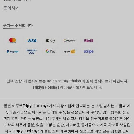
인도 루
문의하기
피
영국 파
우리는 수락합니다
운드
디나르
스위스
프랑
치사한
사람
호주 달
면책 조항: 이 웹사이트는 Dolphins Bay Phuket의 공식 웹사이트가 아닙니다.
러
Triplyn Holidays의 파트너 웹사이트입니다.
대한민국
원
돌핀쇼 푸켓
Triplyn Holidays에서 자랑스럽게 관리하는 는 스릴 넘치는 모험과 가
설날
족의 즐거움으로 이어지는 신뢰할 수 있는 관문입니다. 수백만 명의 행복한 방문
객과 함께, 우리는 돌핀스 베이 푸켓에서 최고의 경험을 전문적으로 큐레이팅하여
타이완
귀하의 하루가 흥분, 잊을 수 없는 순간, 매끄러운 즐거움으로 가득 차도록 보장합
니다. Triplyn Holidays가 돌핀스 베이 푸켓에서 진정으로 마법 같은 경험을 안내
말레이시