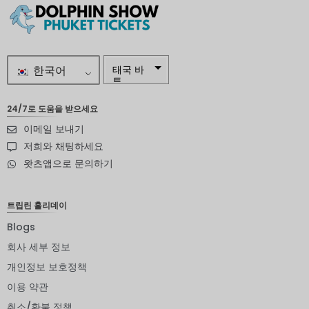
한국어
태국 바
트
자르
24/7로 도움을 받으세요
이메일 보내기
스웨덴
크로나
저희와 채팅하세요
왓츠앱으로 문의하기
뉴질랜드
달러
노르웨이
트립린 홀리데이
크로네
Blogs
엔화
회사 세부 정보
유로
개인정보 보호정책
이용 약관
인도 루
피
취소/환불 정책