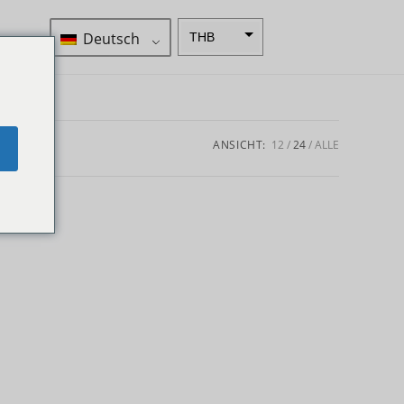
Deutsch
THB
ZAR
SEK
NZD
ANSICHT:
12
24
ALLE
e
NOK
JPY
EUR
INR
IDR
GBP
DKK
CHF