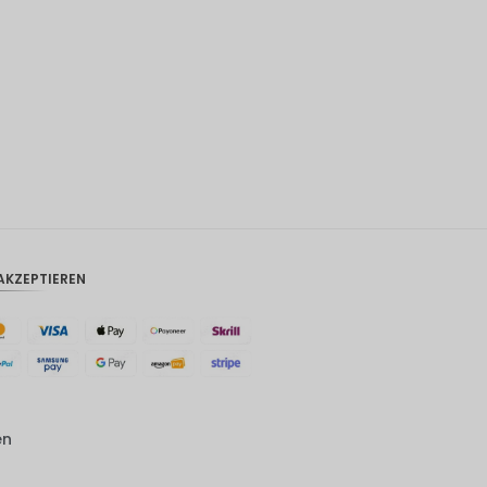
CAD
AUD
Südkore
anischer
Won
Chinesis
cher
Yuan
TWD
AKZEPTIEREN
MYR
PHP
HKD
SGD
en
USD