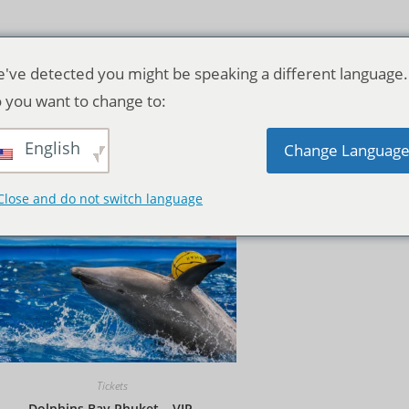
've detected you might be speaking a different language.
 you want to change to:
English
Standardsortierung
Change Languag
Close and do not switch language
Tickets
Dolphins Bay Phuket – VIP-