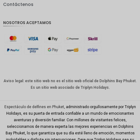
Contáctenos
GBP
Corona
NOSOTROS ACEPTAMOS
danesa
franco
suizo
CANALL
A
Dólar
australia
no
Aviso legal: este sitio web no es el sitio web oficial de Dolphins Bay Phuket.
Es un sitio web asociado de Triplyn Holidays.
Won
coreano
Año
Espectáculo de delfines en Phuket
, administrado orgullosamente por Triplyn
Nuevo
Holidays, es su puerta de entrada confiable a un mundo de emocionantes
Chino
aventuras y diversión familiar. Con millones de visitantes felices,
seleccionamos de manera experta las mejores experiencias en Dolphins
Día
Mundial
Bay Phuket, lo que garantiza que su día esté lleno de emoción, momentos
del Golfo
inolvidables y disfrute sin interrupciones. Deje que Triplyn Holidays sea su