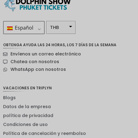
Español
THB
ZAR
OBTENGA AYUDA LAS 24 HORAS, LOS 7 DÍAS DE LA SEMANA
Corona
Envíenos un correo electrónico
sueca
Chatea con nosotros
Dólar
WhatsApp con nosotros
neozelan
dés
Corona
VACACIONES EN TRIPLYN
noruega
Blogs
Guay
Datos de la empresa
EUR
política de privacidad
Condiciones de uso
INR
Política de cancelación y reembolso
IDR