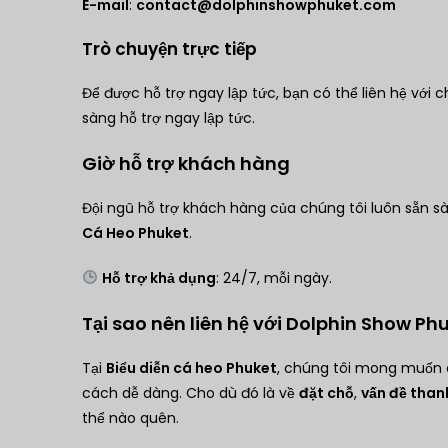
E-mail
:
contact@dolphinshowphuket.com
Trò chuyện trực tiếp
Để được hỗ trợ ngay lập tức, bạn có thể liên hệ với 
sàng hỗ trợ ngay lập tức.
Giờ hỗ trợ khách hàng
Đội ngũ hỗ trợ khách hàng của chúng tôi luôn sẵn s
Cá Heo Phuket
.
Hỗ trợ khả dụng
: 24/7, mỗi ngày.
Tại sao nên liên hệ với Dolphin Show Ph
Tại
Biểu diễn cá heo Phuket
, chúng tôi mong muốn 
cách dễ dàng. Cho dù đó là về
đặt chỗ
,
vấn đề than
thể nào quên.