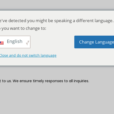
've detected you might be speaking a different language.
 you want to change to:
Liên hệ với chúng tôi
English
Change Languag
 cấp trải nghiệm đặc biệt cho tất cả du khách. Cho dù bạn cần 
Close and do not switch language
a bạn, nhóm của chúng tôi luôn sẵn sàng hỗ trợ bạn trong từng 
 to us. We ensure timely responses to all inquiries.