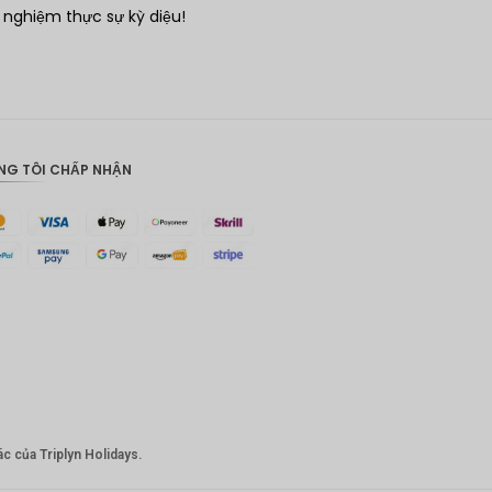
e
 nghiệm thực sự kỳ diệu!
đô la mỹ
NG TÔI CHẤP NHẬN
c của Triplyn Holidays.