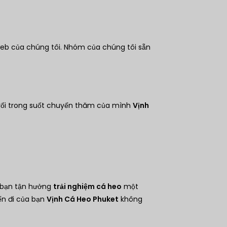
ĐKK
CHF
web của chúng tôi. Nhóm của chúng tôi sẵn
CAD
Đô la Úc
KRW
 rối trong suốt chuyến thăm của mình
Vịnh
Nhân
dân tệ
TWD
MYR
PHP
 bạn tận hưởng
trải nghiệm cá heo
một
Hồng
Kông
ến đi của bạn
Vịnh Cá Heo Phuket
không
đô la
Singapor