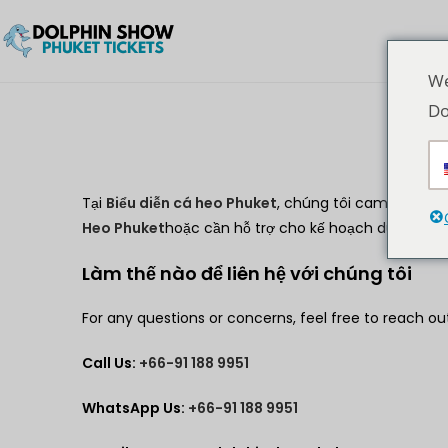
We
Do
Tại
Biểu diễn cá heo Phuket
, chúng tôi cam kết cung
Heo Phuket
hoặc cần hỗ trợ cho kế hoạch du lịch củ
Làm thế nào để liên hệ với chúng tôi
For any questions or concerns, feel free to reach out
Call Us:
+66-91 188 9951
WhatsApp Us:
+66-91 188 9951