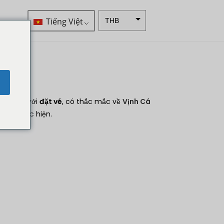
Tiếng Việt
THB
VND
SEK
Đô la
e
New
Zealand
trợ giúp với
đặt vé
, có thắc mắc về
Vịnh Cá
NOK
bước thực hiện.
Yên
Nhật
Đồng
euro
INR
IDR
Bảng
Anh