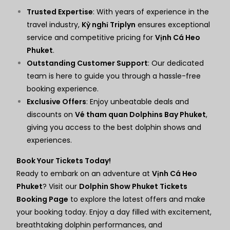
Trusted Expertise
: With years of experience in the
travel industry,
Kỳ nghỉ Triplyn
ensures exceptional
service and competitive pricing for
Vịnh Cá Heo
Phuket
.
Outstanding Customer Support
: Our dedicated
team is here to guide you through a hassle-free
booking experience.
Exclusive Offers
: Enjoy unbeatable deals and
discounts on
Vé tham quan Dolphins Bay Phuket
,
giving you access to the best dolphin shows and
experiences.
Book Your Tickets Today!
Ready to embark on an adventure at
Vịnh Cá Heo
Phuket
? Visit our
Dolphin Show Phuket Tickets
Booking Page
to explore the latest offers and make
your booking today. Enjoy a day filled with excitement,
breathtaking dolphin performances, and