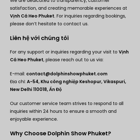
We are dedicated to transparency, customer
satisfaction, and creating memorable experiences at
Vịnh Cá Heo Phuket
. For inquiries regarding bookings,
please don’t hesitate to contact us.
Liên hệ với chúng tôi
For any support or inquiries regarding your visit to
Vịnh
Cá Heo Phuket
, please reach out to us via:
E-mail:
contact@dolphinshowphuket.com
Địa chỉ:
A-54, Khu công nghiệp Keshopur, Vikaspuri,
New Delhi 110018, Ấn Độ
Our customer service team strives to respond to all
inquiries within 24 hours to ensure a smooth and
enjoyable experience.
Why Choose Dolphin Show Phuket?