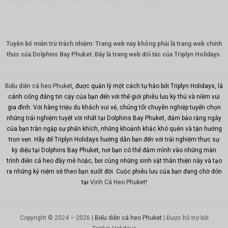
Đô la Úc
KRW
Tuyên bố miễn trừ trách nhiệm: Trang web này không phải là trang web chính
Nhân
dân tệ
thức của Dolphins Bay Phuket. Đây là trang web đối tác của Triplyn Holidays.
TWD
Biểu diễn cá heo Phuket
, được quản lý một cách tự hào bởi Triplyn Holidays, là
MYR
cánh cổng đáng tin cậy của bạn đến với thế giới phiêu lưu kỳ thú và niềm vui
gia đình. Với hàng triệu du khách vui vẻ, chúng tôi chuyên nghiệp tuyển chọn
PHP
những trải nghiệm tuyệt vời nhất tại Dolphins Bay Phuket, đảm bảo rằng ngày
Hồng
của bạn tràn ngập sự phấn khích, những khoảnh khắc khó quên và tận hưởng
Kông
trọn vẹn. Hãy để Triplyn Holidays hướng dẫn bạn đến với trải nghiệm thực sự
kỳ diệu tại Dolphins Bay Phuket, nơi bạn có thể đắm mình vào những màn
đô la
Singapor
trình diễn cá heo đầy mê hoặc, bơi cùng những sinh vật thân thiện này và tạo
e
ra những kỷ niệm sẽ theo bạn suốt đời. Cuộc phiêu lưu của bạn đang chờ đón
tại
Vịnh Cá Heo Phuket
!
đô la mỹ
Copyright © 2024 – 2026 |
Biểu diễn cá heo Phuket
| Được hỗ trợ bởi