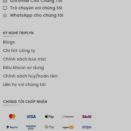
Gửi Email Cho Chúng Tôi
Đô la
Trò chuyện với chúng tôi
New
WhatsApp cho chúng tôi
Zealand
NOK
KỲ NGHỈ TRIPLYN
Yên
Blogs
Nhật
Chi tiết công ty
Đồng
euro
Chính sách bảo mật
Điều khoản sử dụng
INR
Chính sách hủy/hoàn tiền
IDR
Liên hệ với chúng tôi
Bảng
Anh
CHÚNG TÔI CHẤP NHẬN
ĐKK
CHF
CAD