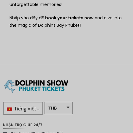
unforgettable memories!
Nhấp vào đây để
book your tickets now
and dive into
the magic of Dolphins Bay Phuket!
Tiếng Việt
THB
VND
NHẬN TRỢ GIÚP 24/7
SEK