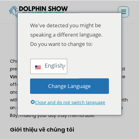
We've detected you might be
speaking a different language.
Do you want to change to:
Chi tiết công ty
Chào mừng đến với
Biểu diễn cá heo Phuket
, your
English
premier destination for unforgettable experiences at
Vịnh Cá Heo Phuket
. Managed by
Kỳ nghỉ Triplyn
, we
offer a seamless booking process, exclusive offers,
Change Language
and world-class service to ensure every visit is filled
with adventure and joy. Our goal is to provide you with
Close and do not switch language
an exceptional journey into the wonders of Dolphins
Bay, making your day truly memorable.
Giới thiệu về chúng tôi