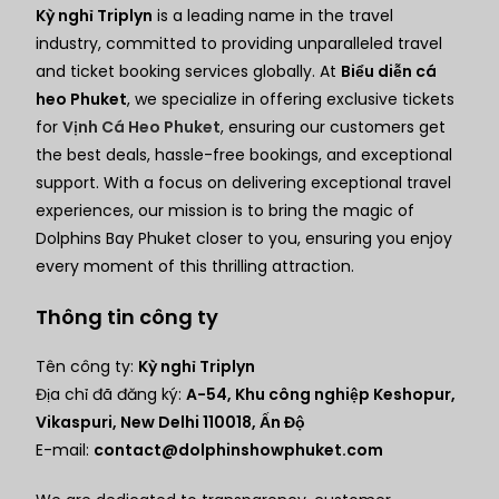
Kỳ nghỉ Triplyn
is a leading name in the travel
industry, committed to providing unparalleled travel
and ticket booking services globally. At
Biểu diễn cá
heo Phuket
, we specialize in offering exclusive tickets
for
Vịnh Cá Heo Phuket
, ensuring our customers get
the best deals, hassle-free bookings, and exceptional
support. With a focus on delivering exceptional travel
experiences, our mission is to bring the magic of
Dolphins Bay Phuket closer to you, ensuring you enjoy
every moment of this thrilling attraction.
Thông tin công ty
Tên công ty:
Kỳ nghỉ Triplyn
Địa chỉ đã đăng ký:
A-54, Khu công nghiệp Keshopur,
Vikaspuri, New Delhi 110018, Ấn Độ
E-mail:
contact@dolphinshowphuket.com