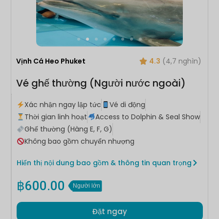
Vịnh Cá Heo Phuket
4.3
(4,7 nghìn)
Vé ghế thường (Người nước ngoài)
Xác nhận ngay lập tức
Vé di động
Thời gian linh hoạt
Access to Dolphin & Seal Show
Ghế thường (Hàng E, F, G)
Không bao gồm chuyển nhượng
Hiển thị nội dung bao gồm & thông tin quan trọng
฿
600.00
Người lớn
Đặt ngay