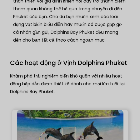
thân thiện với gia đình khiến nơi đây trở thành điểm
tham quan không thể bỏ qua trong chuyến đi đến
Phuket của bạn. Cho dù bạn muốn xem các loài
động vật biển biểu diễn hay muốn có cuộc gặp gỡ
cá nhân gần gũi, Dolphins Bay Phuket đều mang
đến cho bạn tất cả theo cách ngoạn mục.
Các hoạt động ở Vịnh Dolphins Phuket
Khám phá trải nghiệm biển khó quên với nhiều hoạt
động hấp dẫn được thiết kế dành cho mọi lứa tuổi tại
Dolphins Bay Phuket.