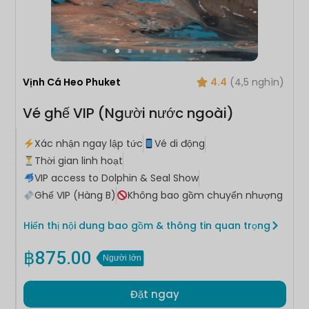
Vịnh Cá Heo Phuket
4.4
(4,5 nghìn)
Vé ghế VIP (Người nước ngoài)
Xác nhận ngay lập tức
Vé di động
Thời gian linh hoạt
VIP access to Dolphin & Seal Show
Ghế VIP (Hàng B)
Không bao gồm chuyển nhượng
Hiển thị nội dung bao gồm & thông tin quan trọng
฿
875.00
Người lớn
Đặt ngay