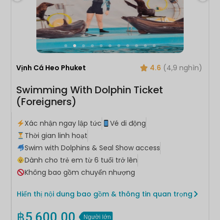
Vịnh Cá Heo Phuket
4.6
(4,9 nghìn)
Swimming With Dolphin Ticket
(Foreigners)
Xác nhận ngay lập tức
Vé di động
Thời gian linh hoạt
Swim with Dolphins & Seal Show access
Dành cho trẻ em từ 6 tuổi trở lên
Không bao gồm chuyển nhượng
Hiển thị nội dung bao gồm & thông tin quan trọng
฿
5,600.00
Người lớn