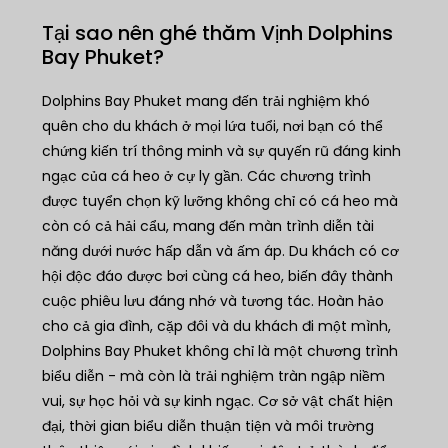
Tại sao nên ghé thăm Vịnh Dolphins
Bay Phuket?
Dolphins Bay Phuket mang đến trải nghiệm khó
quên cho du khách ở mọi lứa tuổi, nơi bạn có thể
chứng kiến trí thông minh và sự quyến rũ đáng kinh
ngạc của cá heo ở cự ly gần. Các chương trình
được tuyển chọn kỹ lưỡng không chỉ có cá heo mà
còn có cả hải cẩu, mang đến màn trình diễn tài
năng dưới nước hấp dẫn và ấm áp. Du khách có cơ
hội độc đáo được bơi cùng cá heo, biến đây thành
cuộc phiêu lưu đáng nhớ và tương tác. Hoàn hảo
cho cả gia đình, cặp đôi và du khách đi một mình,
Dolphins Bay Phuket không chỉ là một chương trình
biểu diễn - mà còn là trải nghiệm tràn ngập niềm
vui, sự học hỏi và sự kinh ngạc. Cơ sở vật chất hiện
đại, thời gian biểu diễn thuận tiện và môi trường