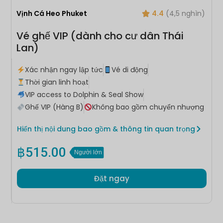
Vịnh Cá Heo Phuket
4.4
(4,5 nghìn)
Vé ghế VIP (dành cho cư dân Thái
Lan)
Xác nhận ngay lập tức
Vé di động
Thời gian linh hoạt
VIP access to Dolphin & Seal Show
Ghế VIP (Hàng B)
Không bao gồm chuyển nhượng
Hiển thị nội dung bao gồm & thông tin quan trọng
฿
515.00
Người lớn
Đặt ngay