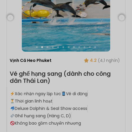
Vịnh Cá Heo Phuket
4.2
(4,1 nghìn)
Vé ghế hạng sang (dành cho công
dân Thái Lan)
Xác nhận ngay lập tức
Vé di động
Thời gian linh hoạt
Deluxe Dolphin & Seal Show access
Ghế hạng sang (Hàng C, D)
Không bao gồm chuyển nhượng