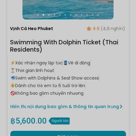
Vịnh Cá Heo Phuket
4.6
(4,9 nghìn)
Swimming With Dolphin Ticket (Thai
Residents)
Xác nhận ngay lập tức
Vé di động
Thời gian linh hoạt
Swim with Dolphins & Seal Show access
Dành cho trẻ em từ 6 tuổi trở lên
Không bao gồm chuyển nhượng
Hiển thị nội dung bao gồm & thông tin quan trọng
฿
5,600.00
Người lớn