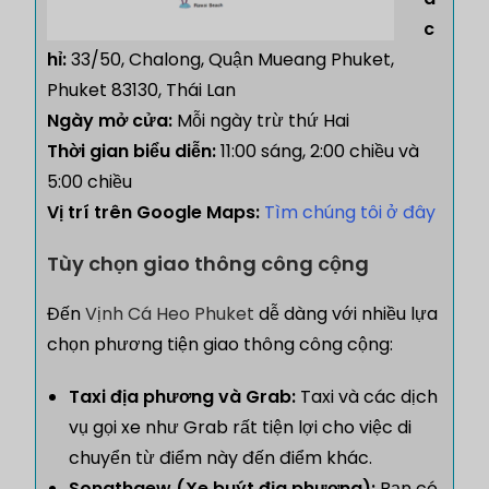
c
hỉ:
33/50, Chalong, Quận Mueang Phuket,
Phuket 83130, Thái Lan
Ngày mở cửa:
Mỗi ngày trừ thứ Hai
Thời gian biểu diễn:
11:00 sáng, 2:00 chiều và
5:00 chiều
Vị trí trên Google Maps:
Tìm chúng tôi ở đây
Tùy chọn giao thông công cộng
Đến
Vịnh Cá Heo Phuket
dễ dàng với nhiều lựa
chọn phương tiện giao thông công cộng:
Taxi địa phương và Grab:
Taxi và các dịch
vụ gọi xe như Grab rất tiện lợi cho việc di
chuyển từ điểm này đến điểm khác.
Songthaew (Xe buýt địa phương):
Bạn có