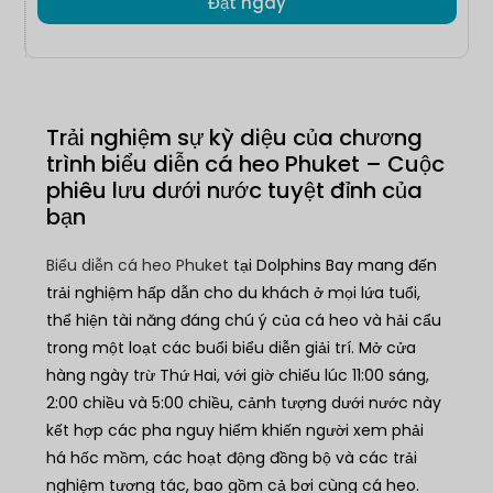
Đặt ngay
Trải nghiệm sự kỳ diệu của chương
trình biểu diễn cá heo Phuket – Cuộc
phiêu lưu dưới nước tuyệt đỉnh của
bạn
Biểu diễn cá heo Phuket
tại Dolphins Bay mang đến
trải nghiệm hấp dẫn cho du khách ở mọi lứa tuổi,
thể hiện tài năng đáng chú ý của cá heo và hải cẩu
trong một loạt các buổi biểu diễn giải trí. Mở cửa
hàng ngày trừ Thứ Hai, với giờ chiếu lúc 11:00 sáng,
2:00 chiều và 5:00 chiều, cảnh tượng dưới nước này
kết hợp các pha nguy hiểm khiến người xem phải
há hốc mồm, các hoạt động đồng bộ và các trải
nghiệm tương tác, bao gồm cả bơi cùng cá heo.