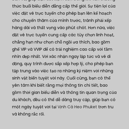
thức buổi biểu diễn đẳng cấp thế giới. Sự tiện lợi của
việc đặt vé trực tuyến cho phép bạn lên kế hoạch
cho chuyến thăm của mình trước, tránh phải xếp
hàng dài và thất vọng vào phút chót. Hơn nữa, việc
đặt vé trực tuyến cung cấp các tùy chọn linh hoạt,
chẳng hạn như chọn chỗ ngồi ưa thích, bao gồm
ghế VIP và VVIP để có trải nghiệm cao cấp với tầm
nhìn đẹp nhất. Với xác nhận ngay lập tức và vé di
động, quy trình được sắp xếp hợp lý, cho phép bạn
tập trung vào việc tạo ra những kỷ niệm với những
sinh vật biển tuyệt vời này. Cuối cùng, bạn có thể
yên tâm khi biết rằng mọi thông tin chi tiết, bao
gồm thời gian biểu diễn và thông tin quan trọng của
du khách, đều có thể dễ dàng truy cập, giúp bạn có
một ngày tuyệt vời tại
Vịnh Cá Heo Phuket
trơn tru
và không rắc rối.