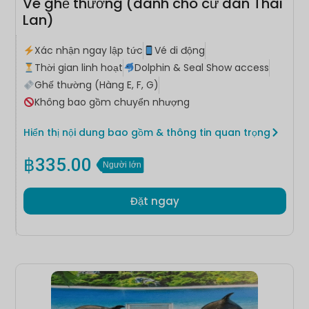
Vé ghế thường (dành cho cư dân Thái
Lan)
Xác nhận ngay lập tức
Vé di động
Thời gian linh hoạt
Dolphin & Seal Show access
Ghế thường (Hàng E, F, G)
Không bao gồm chuyển nhượng
Hiển thị nội dung bao gồm & thông tin quan trọng
฿
335.00
Người lớn
Đặt ngay