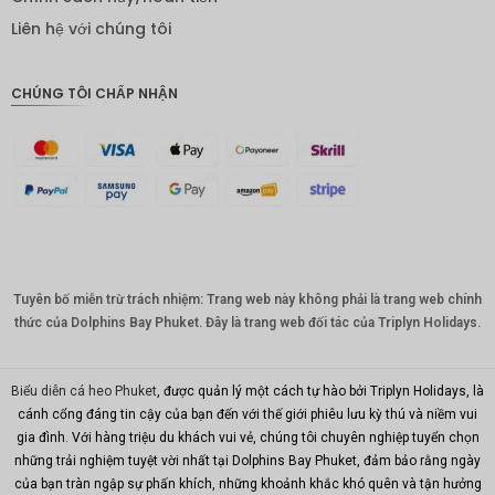
IDR
Liên hệ với chúng tôi
Bảng
Anh
CHÚNG TÔI CHẤP NHẬN
ĐKK
CHF
CAD
Đô la Úc
KRW
Tuyên bố miễn trừ trách nhiệm: Trang web này không phải là trang web chính
Nhân
dân tệ
thức của Dolphins Bay Phuket. Đây là trang web đối tác của Triplyn Holidays.
TWD
Biểu diễn cá heo Phuket
, được quản lý một cách tự hào bởi Triplyn Holidays, là
MYR
cánh cổng đáng tin cậy của bạn đến với thế giới phiêu lưu kỳ thú và niềm vui
gia đình. Với hàng triệu du khách vui vẻ, chúng tôi chuyên nghiệp tuyển chọn
PHP
những trải nghiệm tuyệt vời nhất tại Dolphins Bay Phuket, đảm bảo rằng ngày
Hồng
của bạn tràn ngập sự phấn khích, những khoảnh khắc khó quên và tận hưởng