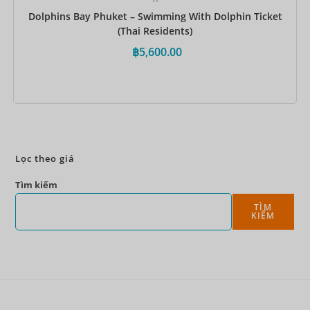
Dolphins Bay Phuket – Swimming With Dolphin Ticket
(Thai Residents)
฿
5,600.00
Đặt ngay
Lọc theo giá
Tìm kiếm
TÌM
KIẾM