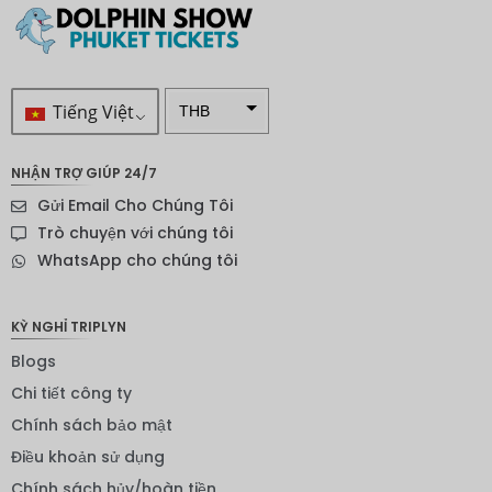
Tiếng Việt
THB
VND
NHẬN TRỢ GIÚP 24/7
SEK
Gửi Email Cho Chúng Tôi
Đô la
Trò chuyện với chúng tôi
New
WhatsApp cho chúng tôi
Zealand
NOK
KỲ NGHỈ TRIPLYN
Yên
Blogs
Nhật
Chi tiết công ty
Đồng
euro
Chính sách bảo mật
Điều khoản sử dụng
INR
Chính sách hủy/hoàn tiền