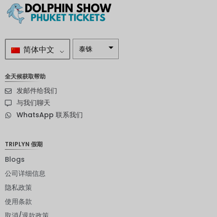
简体中文
泰铢
南非兰特
全天候获取帮助
瑞典克朗
发邮件给我们
新西兰元
与我们聊天
WhatsApp 联系我们
挪威克朗
日元
TRIPLYN 假期
欧元
Blogs
印度卢比
公司详细信息
隐私政策
发行人违
约评级
使用条款
英镑
取消/退款政策