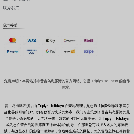
联系我们
丹麦克朗
瑞士法郎
我们接受
计算机辅
助设计
澳元
韩元
中国新年
新台币
免责声明：本网站并非普吉岛海豚湾的官方网站。它是 Triplyn Holidays 的合作
网站。
马来西亚
林吉特
PHP
普吉岛海豚表演
，由 Triplyn Holidays 自豪地管理，是您通往惊险刺激和家庭乐
趣世界的可靠门户。拥有数百万快乐的游客，我们专业策划了普吉岛海豚湾的最
港币
佳体验，确保您的一天充满兴奋、难忘的时刻和无缝享受。让 Triplyn Holidays
成为您在普吉岛海豚湾真正神奇体验的向导，在那里您可以潜入迷人的海豚表
新加坡元
演，与这些友好的生物一起游泳，创造终生难忘的回忆。您的冒险之旅在等待着