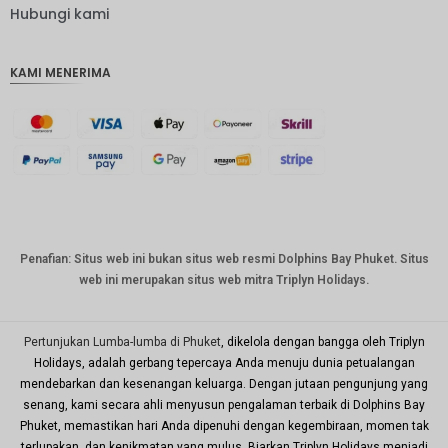
IDR
Hubungi kami
IDR
KAMI MENERIMA
mata
uang
GBP
DKK
Bahasa
Indonesi
a: CHF
mata
Penafian: Situs web ini bukan situs web resmi Dolphins Bay Phuket. Situs
uang
web ini merupakan situs web mitra Triplyn Holidays.
CAD
mata
uang
Pertunjukan Lumba-lumba di Phuket
, dikelola dengan bangga oleh Triplyn
dolar AS
Holidays, adalah gerbang tepercaya Anda menuju dunia petualangan
mendebarkan dan kesenangan keluarga. Dengan jutaan pengunjung yang
KRW
senang, kami secara ahli menyusun pengalaman terbaik di Dolphins Bay
Tahun
Phuket, memastikan hari Anda dipenuhi dengan kegembiraan, momen tak
Baru
terlupakan, dan kenikmatan yang mulus. Biarkan Triplyn Holidays menjadi