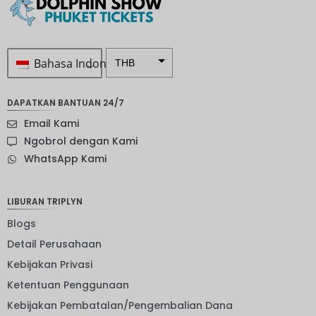
Bahasa Indonesia
THB
Rp 1.0 ...
DAPATKAN BANTUAN 24/7
SEK
Email Kami
mata
Ngobrol dengan Kami
uang
WhatsApp Kami
Selandia
Baru
Bahasa
LIBURAN TRIPLYN
Indonesi
a: NOK
Blogs
Detail Perusahaan
mata
uang
Kebijakan Privasi
JPY
Ketentuan Penggunaan
EUR
Kebijakan Pembatalan/Pengembalian Dana