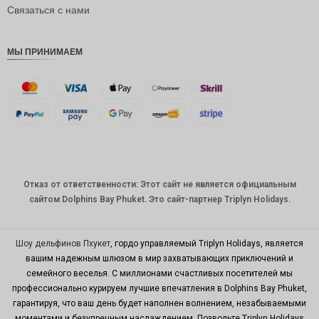
рупия
Связаться с нами
РДЭ
МЫ ПРИНИМАЕМ
Фунт
стерлинг
ов
датская
крона
швейцар
ский
франк
Отказ от ответственности: Этот сайт не является официальным
САПР
сайтом Dolphins Bay Phuket. Это сайт-партнер Triplyn Holidays.
австрал
ийский
доллар
Шоу дельфинов Пхукет
, гордо управляемый Triplyn Holidays, является
вашим надежным шлюзом в мир захватывающих приключений и
корейск
семейного веселья. С миллионами счастливых посетителей мы
ая вона
профессионально курируем лучшие впечатления в Dolphins Bay Phuket,
китайски
гарантируя, что ваш день будет наполнен волнением, незабываемыми
й юань
моментами и безупречным наслаждением. Позвольте Triplyn Holidays