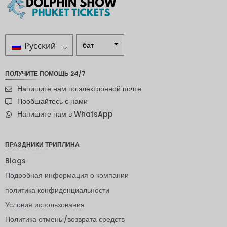
Русский
бат
ZAR
ПОЛУЧИТЕ ПОМОЩЬ 24/7
шведска
Напишите нам по электронной почте
я крона
Пообщайтесь с нами
новозел
Напишите нам в WhatsApp
андский
доллар
норвежс
ПРАЗДНИКИ ТРИПЛИНА
кая
крона
Blogs
Подробная информация о компании
ЙЕНА
политика конфиденциальности
евро
Условия использования
индийск
Политика отмены/возврата средств
ая