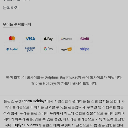
인도 루
문의하기
피
영국 파
우리는 수락합니다
운드
디나르
스위스
프랑
치사한
사람
호주 달
면책 조항: 이 웹사이트는 Dolphins Bay Phuket의 공식 웹사이트가 아닙니다.
러
Triplyn Holidays의 파트너 웹사이트입니다.
대한민국
원
돌핀쇼 푸켓
Triplyn Holidays에서 자랑스럽게 관리하는 는 스릴 넘치는 모험과 가
설날
족의 즐거움으로 이어지는 신뢰할 수 있는 관문입니다. 수백만 명의 행복한 방문
객과 함께, 우리는 돌핀스 베이 푸켓에서 최고의 경험을 전문적으로 큐레이팅하여
타이완
귀하의 하루가 흥분, 잊을 수 없는 순간, 매끄러운 즐거움으로 가득 차도록 보장합
니다. Triplyn Holidays가 돌핀스 베이 푸켓에서 진정으로 마법 같은 경험을 안내
말레이시