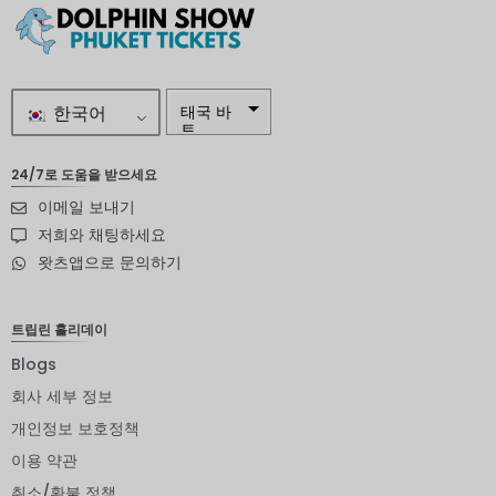
한국어
태국 바
트
자르
24/7로 도움을 받으세요
이메일 보내기
스웨덴
크로나
저희와 채팅하세요
왓츠앱으로 문의하기
뉴질랜드
달러
노르웨이
트립린 홀리데이
크로네
Blogs
엔화
회사 세부 정보
유로
개인정보 보호정책
이용 약관
인도 루
피
취소/환불 정책