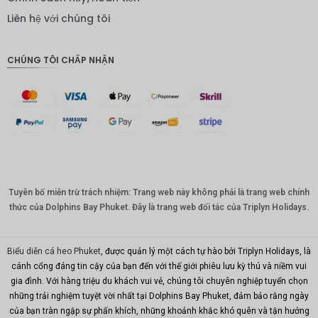
IDR
Liên hệ với chúng tôi
Bảng
Anh
CHÚNG TÔI CHẤP NHẬN
ĐKK
CHF
CAD
Đô la Úc
KRW
Tuyên bố miễn trừ trách nhiệm: Trang web này không phải là trang web chính
Nhân
dân tệ
thức của Dolphins Bay Phuket. Đây là trang web đối tác của Triplyn Holidays.
TWD
Biểu diễn cá heo Phuket
, được quản lý một cách tự hào bởi Triplyn Holidays, là
MYR
cánh cổng đáng tin cậy của bạn đến với thế giới phiêu lưu kỳ thú và niềm vui
gia đình. Với hàng triệu du khách vui vẻ, chúng tôi chuyên nghiệp tuyển chọn
PHP
những trải nghiệm tuyệt vời nhất tại Dolphins Bay Phuket, đảm bảo rằng ngày
Hồng
của bạn tràn ngập sự phấn khích, những khoảnh khắc khó quên và tận hưởng