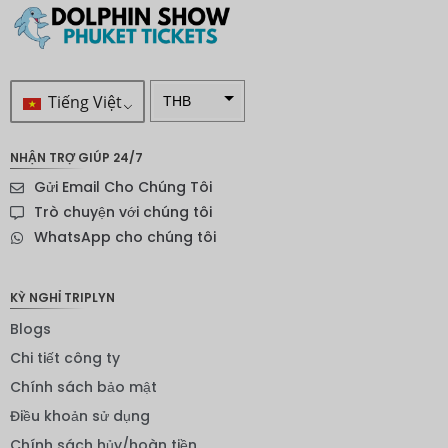
Tiếng Việt
THB
VND
NHẬN TRỢ GIÚP 24/7
SEK
Gửi Email Cho Chúng Tôi
Đô la
Trò chuyện với chúng tôi
New
WhatsApp cho chúng tôi
Zealand
NOK
KỲ NGHỈ TRIPLYN
Yên
Blogs
Nhật
Chi tiết công ty
Đồng
euro
Chính sách bảo mật
Điều khoản sử dụng
INR
Chính sách hủy/hoàn tiền