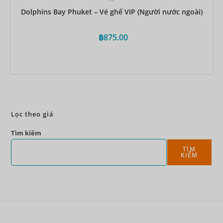
Dolphins Bay Phuket – Vé ghế VIP (Người nước ngoài)
฿
875.00
Đặt ngay
Lọc theo giá
Tìm kiếm
TÌM
KIẾM