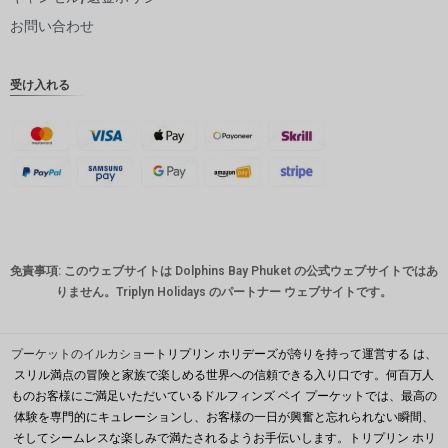
ピー
お問い合わせ
インドル
ピー
受け入れる
英ポンド
デンマー
ククロー
ネ
スイスフ
ラン
CAD
免責事項: このウェブサイトは Dolphins Bay Phuket の公式ウェブサイトではあ
オースト
りません。Triplyn Holidays のパートナー ウェブサイトです。
ラリアド
ル
韓国ウォ
プーケットのイルカショー
トリプリン ホリデーズが誇りを持って運営する は、
ン
スリル満点の冒険と家族で楽しめる世界への信頼できる入り口です。何百万人
ものお客様にご満足いただいているドルフィンズ ベイ プーケットでは、最高の
人民元
体験を専門的にキュレーションし、お客様の一日が興奮と忘れられない瞬間、
台湾
そしてシームレスな楽しみで満たされるようお手伝いします。トリプリン ホリ