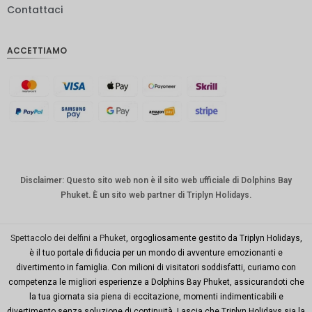
Contattaci
IDR
Sterlina
ACCETTIAMO
inglese
Corona
danese
CHF
CAD
Dollaro
australia
Disclaimer: Questo sito web non è il sito web ufficiale di Dolphins Bay
no
Phuket. È un sito web partner di Triplyn Holidays.
KRW
Città di
Spettacolo dei delfini a Phuket
, orgogliosamente gestito da Triplyn Holidays,
New
è il tuo portale di fiducia per un mondo di avventure emozionanti e
York
divertimento in famiglia. Con milioni di visitatori soddisfatti, curiamo con
competenza le migliori esperienze a Dolphins Bay Phuket, assicurandoti che
TWD
la tua giornata sia piena di eccitazione, momenti indimenticabili e
Milioni di
divertimento senza soluzione di continuità. Lascia che Triplyn Holidays sia la