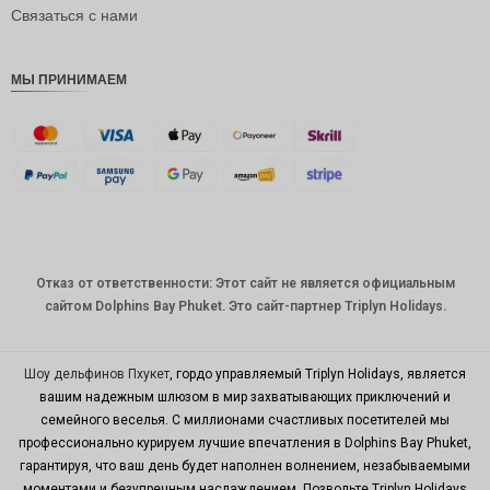
рупия
Связаться с нами
РДЭ
МЫ ПРИНИМАЕМ
Фунт
стерлинг
ов
датская
крона
швейцар
ский
франк
Отказ от ответственности: Этот сайт не является официальным
САПР
сайтом Dolphins Bay Phuket. Это сайт-партнер Triplyn Holidays.
австрал
ийский
доллар
Шоу дельфинов Пхукет
, гордо управляемый Triplyn Holidays, является
вашим надежным шлюзом в мир захватывающих приключений и
корейск
семейного веселья. С миллионами счастливых посетителей мы
ая вона
профессионально курируем лучшие впечатления в Dolphins Bay Phuket,
китайски
гарантируя, что ваш день будет наполнен волнением, незабываемыми
й юань
моментами и безупречным наслаждением. Позвольте Triplyn Holidays