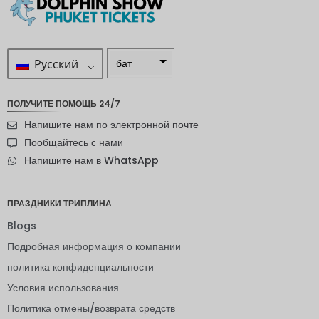
Русский
бат
ZAR
ПОЛУЧИТЕ ПОМОЩЬ 24/7
шведска
Напишите нам по электронной почте
я крона
Пообщайтесь с нами
новозел
Напишите нам в WhatsApp
андский
доллар
норвежс
ПРАЗДНИКИ ТРИПЛИНА
кая
крона
Blogs
Подробная информация о компании
ЙЕНА
политика конфиденциальности
евро
Условия использования
индийск
Политика отмены/возврата средств
ая