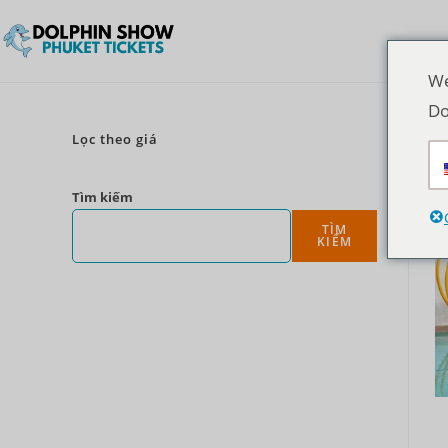
We
Do
Lọc theo giá
Tìm kiếm
TÌM
KIẾM