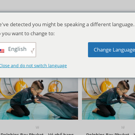
've detected you might be speaking a different language.
 you want to change to:
English
Thứ tự mặc định
Change Languag
Close and do not switch language
Vé
Vé
Dolphins Bay Phuket – Vé ghế hạng
Dolphins Bay Phuket – 