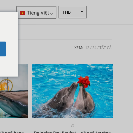
Tiếng Việt
THB
VND
SEK
Đô la
XEM:
12
24
TẤT CẢ
e
New
Zealand
NOK
Yên
Nhật
Đồng
euro
INR
IDR
Vé
Bảng
Anh
Vé ghế hạng
Dolphins Bay Phuket – Vé ghế thường