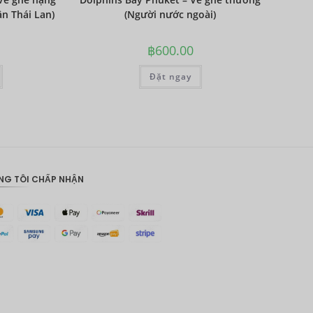
n Thái Lan)
(Người nước ngoài)
ĐKK
฿
600.00
CHF
CAD
Đặt ngay
Đô la Úc
KRW
Nhân
dân tệ
NG TÔI CHẤP NHẬN
TWD
MYR
PHP
Hồng
Kông
đô la
Singapor