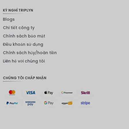
NOK
KỲ NGHỈ TRIPLYN
Yên
Blogs
Nhật
Chi tiết công ty
Đồng
euro
Chính sách bảo mật
Điều khoản sử dụng
INR
Chính sách hủy/hoàn tiền
IDR
Liên hệ với chúng tôi
Bảng
Anh
CHÚNG TÔI CHẤP NHẬN
ĐKK
CHF
CAD
Đô la Úc
KRW