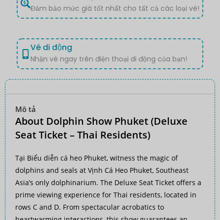
Đảm bảo mức giá tốt nhất cho tất cả các loại vé!
Vé di động
Nhận vé ngay trên điện thoại di động của bạn!
Mô tả
About Dolphin Show Phuket (Deluxe
Seat Ticket – Thai Residents)
Tại
Biểu diễn cá heo Phuket
, witness the magic of
dolphins and seals at
Vịnh Cá Heo Phuket
, Southeast
Asia’s only dolphinarium. The Deluxe Seat Ticket offers a
prime viewing experience for Thai residents, located in
rows C and D. From spectacular acrobatics to
heartwarming interactions, this show guarantees an