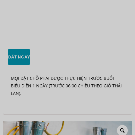
ĐẶT NGAY
MỌI ĐẶT CHỖ PHẢI ĐƯỢC THỰC HIỆN TRƯỚC BUỔI
BIỂU DIỄN 1 NGÀY (TRƯỚC 06:00 CHIỀU THEO GIỜ THÁI
LAN).