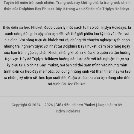
Tuyên bố miễn trừ trách nhiệm: Trang web này không phải là trang web chính
Nhân
dân tệ
thức của Dolphins Bay Phuket. Đây là trang web đối tác của Triplyn Holidays.
TWD
Biểu diễn cá heo Phuket
, được quản lý một cách tự hào bởi Triplyn Holidays, là
MYR
cánh cổng đáng tin cậy của bạn đến với thế giới phiêu lưu kỳ thú và niềm vui
gia đình. Với hàng triệu du khách vui vẻ, chúng tôi chuyên nghiệp tuyển chọn
PHP
những trải nghiệm tuyệt vời nhất tại Dolphins Bay Phuket, đảm bảo rằng ngày
Hồng
của bạn tràn ngập sự phấn khích, những khoảnh khắc khó quên và tận hưởng
Kông
trọn vẹn. Hãy để Triplyn Holidays hướng dẫn bạn đến với trải nghiệm thực sự
kỳ diệu tại Dolphins Bay Phuket, nơi bạn có thể đắm mình vào những màn
đô la
Singapor
trình diễn cá heo đầy mê hoặc, bơi cùng những sinh vật thân thiện này và tạo
e
ra những kỷ niệm sẽ theo bạn suốt đời. Cuộc phiêu lưu của bạn đang chờ đón
tại
Vịnh Cá Heo Phuket
!
đô la mỹ
Copyright © 2024 – 2026 |
Biểu diễn cá heo Phuket
| Được hỗ trợ bởi
Triplyn Holidays