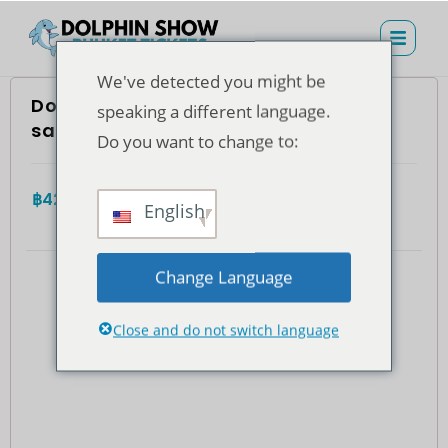
We've detected you might be
Dolphins Bay Phuket – Vé ghế hạng
speaking a different language.
sang (dành cho công dân Thái Lan)
Do you want to change to:
฿
425.00
4.7
(935)
Tổng cộng
English
Change Language
Close and do not switch language