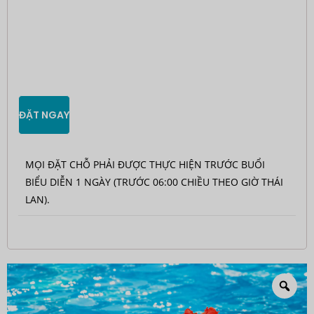
ĐẶT NGAY
MỌI ĐẶT CHỖ PHẢI ĐƯỢC THỰC HIỆN TRƯỚC BUỔI
BIỂU DIỄN 1 NGÀY (TRƯỚC 06:00 CHIỀU THEO GIỜ THÁI
LAN).