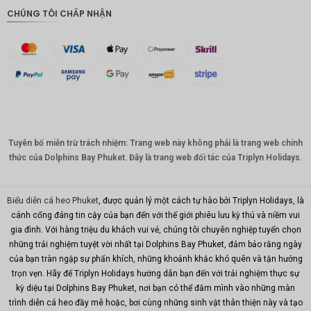
CHÚNG TÔI CHẤP NHẬN
ĐKK
CHF
CAD
Đô la Úc
KRW
Tuyên bố miễn trừ trách nhiệm: Trang web này không phải là trang web chính
Nhân
dân tệ
thức của Dolphins Bay Phuket. Đây là trang web đối tác của Triplyn Holidays.
TWD
Biểu diễn cá heo Phuket
, được quản lý một cách tự hào bởi Triplyn Holidays, là
MYR
cánh cổng đáng tin cậy của bạn đến với thế giới phiêu lưu kỳ thú và niềm vui
gia đình. Với hàng triệu du khách vui vẻ, chúng tôi chuyên nghiệp tuyển chọn
PHP
những trải nghiệm tuyệt vời nhất tại Dolphins Bay Phuket, đảm bảo rằng ngày
Hồng
của bạn tràn ngập sự phấn khích, những khoảnh khắc khó quên và tận hưởng
Kông
trọn vẹn. Hãy để Triplyn Holidays hướng dẫn bạn đến với trải nghiệm thực sự
kỳ diệu tại Dolphins Bay Phuket, nơi bạn có thể đắm mình vào những màn
đô la
Singapor
trình diễn cá heo đầy mê hoặc, bơi cùng những sinh vật thân thiện này và tạo