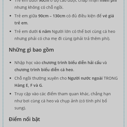
Trẻ em dưới
90cm
ở độ cao được chấp nhận
miễn phí
nhưng không có chỗ ngồi.
Trẻ em giữa
90cm – 130cm
có đủ điều kiện để
vé giá
trẻ em
.
Trẻ em dưới
6 năm
Người lớn có thể bơi cùng cá heo
nhưng phải có cha mẹ đi cùng (phải trả thêm phí).
Những gì bao gồm
Nhập học vào
chương trình biểu diễn hải cẩu
và
chương trình biểu diễn cá heo
.
Chỗ ngồi thường xuyên cho
Người nước ngoài
TRONG
Hàng E, F và G
.
Truy cập vào các điểm tham quan khác, chẳng hạn
như bơi cùng cá heo và chụp ảnh (có tính phí bổ
sung).
Điểm nổi bật