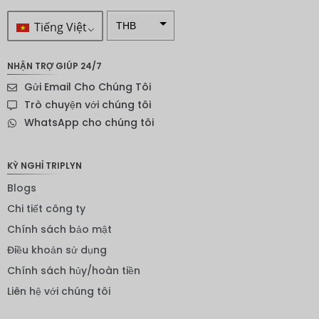
Tiếng Việt
THB
VND
NHẬN TRỢ GIÚP 24/7
SEK
Gửi Email Cho Chúng Tôi
Đô la
Trò chuyện với chúng tôi
New
WhatsApp cho chúng tôi
Zealand
NOK
KỲ NGHỈ TRIPLYN
Yên
Blogs
Nhật
Chi tiết công ty
Đồng
euro
Chính sách bảo mật
Điều khoản sử dụng
INR
Chính sách hủy/hoàn tiền
IDR
Liên hệ với chúng tôi
Bảng
Anh