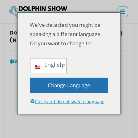
We've detected you might be
Dolphins Bay Phuket – Vé ghế thường
speaking a different language.
(Người nước ngoài)
Do you want to change to:
฿
600.00
4.7
(935)
Tổng cộng
English
Change Language
Close and do not switch language