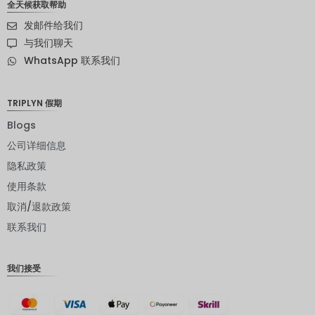
全天候获取帮助
瑞典克朗
发邮件给我们
新西兰元
与我们聊天
WhatsApp 联系我们
挪威克朗
日元
TRIPLYN 假期
欧元
Blogs
印度卢比
公司详细信息
隐私政策
发行人违
约评级
使用条款
英镑
取消/退款政策
联系我们
丹麦克朗
瑞士法郎
我们接受
计算机辅
助设计