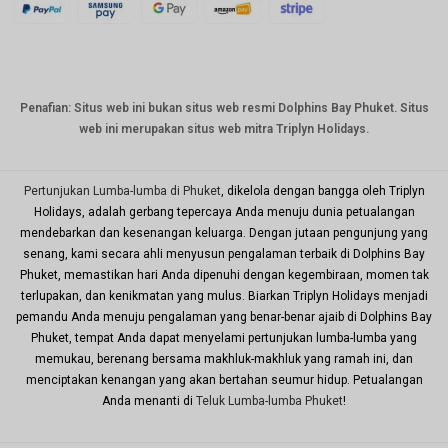
Bahasa
Indonesi
a: CHF
mata
Penafian: Situs web ini bukan situs web resmi Dolphins Bay Phuket. Situs
uang
web ini merupakan situs web mitra Triplyn Holidays.
CAD
mata
uang
Pertunjukan Lumba-lumba di Phuket
, dikelola dengan bangga oleh Triplyn
dolar AS
Holidays, adalah gerbang tepercaya Anda menuju dunia petualangan
mendebarkan dan kesenangan keluarga. Dengan jutaan pengunjung yang
KRW
senang, kami secara ahli menyusun pengalaman terbaik di Dolphins Bay
Tahun
Phuket, memastikan hari Anda dipenuhi dengan kegembiraan, momen tak
Baru
terlupakan, dan kenikmatan yang mulus. Biarkan Triplyn Holidays menjadi
Imlek
pemandu Anda menuju pengalaman yang benar-benar ajaib di Dolphins Bay
TWD
Phuket, tempat Anda dapat menyelami pertunjukan lumba-lumba yang
memukau, berenang bersama makhluk-makhluk yang ramah ini, dan
MYR
menciptakan kenangan yang akan bertahan seumur hidup. Petualangan
Anda menanti di
Teluk Lumba-lumba Phuket
!
Bahasa
Indonesi
a: PHP