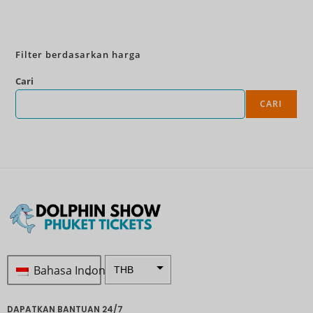
Pesan Sekarang
Filter berdasarkan harga
Cari
CARI
Bahasa Indonesia
THB
Rp 1.0 ...
DAPATKAN BANTUAN 24/7