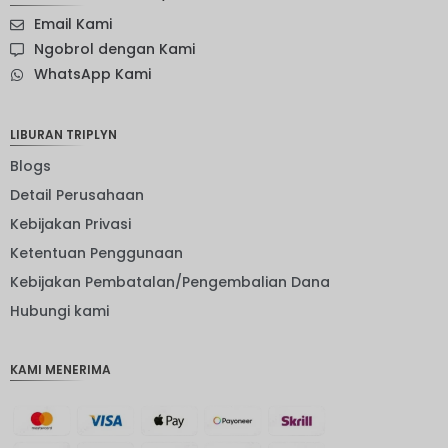
SEK
Email Kami
mata
Ngobrol dengan Kami
uang
WhatsApp Kami
Selandia
Baru
Bahasa
LIBURAN TRIPLYN
Indonesi
a: NOK
Blogs
Detail Perusahaan
mata
uang
Kebijakan Privasi
JPY
Ketentuan Penggunaan
EUR
Kebijakan Pembatalan/Pengembalian Dana
IDR
Hubungi kami
IDR
KAMI MENERIMA
mata
uang
GBP
DKK