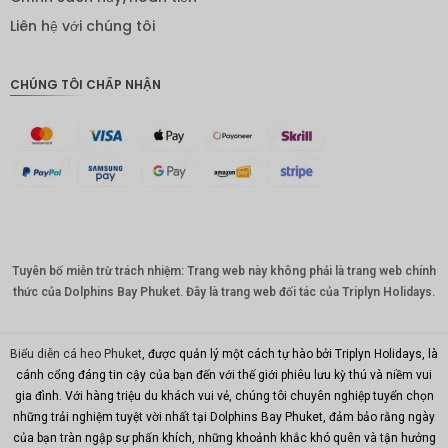
IDR
Liên hệ với chúng tôi
Bảng
Anh
CHÚNG TÔI CHẤP NHẬN
ĐKK
CHF
CAD
Đô la Úc
KRW
Tuyên bố miễn trừ trách nhiệm: Trang web này không phải là trang web chính
Nhân
dân tệ
thức của Dolphins Bay Phuket. Đây là trang web đối tác của Triplyn Holidays.
TWD
Biểu diễn cá heo Phuket
, được quản lý một cách tự hào bởi Triplyn Holidays, là
MYR
cánh cổng đáng tin cậy của bạn đến với thế giới phiêu lưu kỳ thú và niềm vui
gia đình. Với hàng triệu du khách vui vẻ, chúng tôi chuyên nghiệp tuyển chọn
PHP
những trải nghiệm tuyệt vời nhất tại Dolphins Bay Phuket, đảm bảo rằng ngày
Hồng
của bạn tràn ngập sự phấn khích, những khoảnh khắc khó quên và tận hưởng