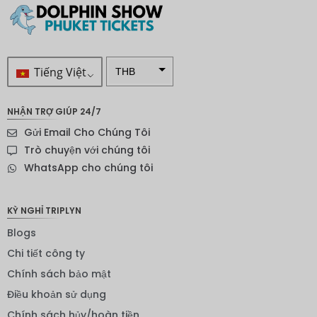
Tiếng Việt
THB
VND
NHẬN TRỢ GIÚP 24/7
SEK
Gửi Email Cho Chúng Tôi
Đô la
Trò chuyện với chúng tôi
New
WhatsApp cho chúng tôi
Zealand
NOK
KỲ NGHỈ TRIPLYN
Yên
Blogs
Nhật
Chi tiết công ty
Đồng
euro
Chính sách bảo mật
Điều khoản sử dụng
INR
Chính sách hủy/hoàn tiền