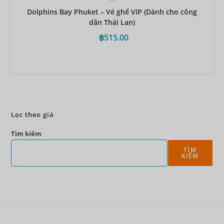
Dolphins Bay Phuket – Vé ghế VIP (Dành cho công
dân Thái Lan)
฿
515.00
Đặt ngay
Lọc theo giá
Tìm kiếm
TÌM
KIẾM