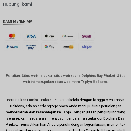
IDR
Hubungi kami
IDR
KAMI MENERIMA
mata
uang
GBP
DKK
Bahasa
Indonesi
a: CHF
mata
Penafian: Situs web ini bukan situs web resmi Dolphins Bay Phuket. Situs
uang
web ini merupakan situs web mitra Triplyn Holidays.
CAD
mata
uang
Pertunjukan Lumba-lumba di Phuket
, dikelola dengan bangga oleh Triplyn
dolar AS
Holidays, adalah gerbang tepercaya Anda menuju dunia petualangan
mendebarkan dan kesenangan keluarga. Dengan jutaan pengunjung yang
KRW
senang, kami secara ahli menyusun pengalaman terbaik di Dolphins Bay
Tahun
Phuket, memastikan hari Anda dipenuhi dengan kegembiraan, momen tak
Baru
terlupakan, dan kenikmatan yang mulus. Biarkan Triplyn Holidays menjadi