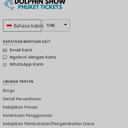
Bahasa Indonesia
THB
Rp 1.0 ...
DAPATKAN BANTUAN 24/7
SEK
Email Kami
mata
Ngobrol dengan Kami
uang
WhatsApp Kami
Selandia
Baru
Bahasa
LIBURAN TRIPLYN
Indonesi
a: NOK
Blogs
Detail Perusahaan
mata
uang
Kebijakan Privasi
JPY
Ketentuan Penggunaan
EUR
Kebijakan Pembatalan/Pengembalian Dana