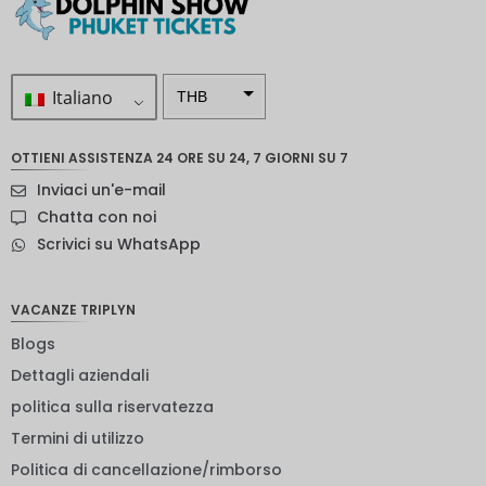
Italiano
THB
ZAR
OTTIENI ASSISTENZA 24 ORE SU 24, 7 GIORNI SU 7
Corona
Inviaci un'e-mail
svedese
Chatta con noi
Dollaro
Scrivici su WhatsApp
neozelan
dese
NOK
VACANZE TRIPLYN
Blogs
Yen
giappon
Dettagli aziendali
ese
politica sulla riservatezza
euro
Termini di utilizzo
rupia
Politica di cancellazione/rimborso
indiana