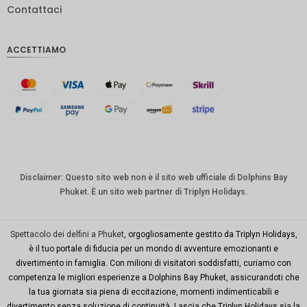
Contattaci
IDR
Sterlina
ACCETTIAMO
inglese
Corona
danese
CHF
CAD
Dollaro
australia
Disclaimer: Questo sito web non è il sito web ufficiale di Dolphins Bay
no
Phuket. È un sito web partner di Triplyn Holidays.
KRW
Città di
Spettacolo dei delfini a Phuket
, orgogliosamente gestito da Triplyn Holidays,
New
è il tuo portale di fiducia per un mondo di avventure emozionanti e
York
divertimento in famiglia. Con milioni di visitatori soddisfatti, curiamo con
competenza le migliori esperienze a Dolphins Bay Phuket, assicurandoti che
TWD
la tua giornata sia piena di eccitazione, momenti indimenticabili e
Milioni di
divertimento senza soluzione di continuità. Lascia che Triplyn Holidays sia la