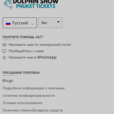
Русский
бат
ZAR
ПОЛУЧИТЕ ПОМОЩЬ 24/7
шведска
Напишите нам по электронной почте
я крона
Пообщайтесь с нами
новозел
Напишите нам в WhatsApp
андский
доллар
норвежс
ПРАЗДНИКИ ТРИПЛИНА
кая
крона
Blogs
Подробная информация о компании
ЙЕНА
политика конфиденциальности
евро
Условия использования
индийск
Политика отмены/возврата средств
ая