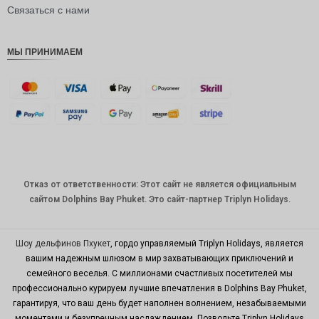
рупия
Связаться с нами
РДЭ
МЫ ПРИНИМАЕМ
Фунт
стерлинг
ов
датская
крона
швейцар
ский
франк
Отказ от ответственности: Этот сайт не является официальным
САПР
сайтом Dolphins Bay Phuket. Это сайт-партнер Triplyn Holidays.
австрал
ийский
доллар
Шоу дельфинов Пхукет
, гордо управляемый Triplyn Holidays, является
вашим надежным шлюзом в мир захватывающих приключений и
корейск
семейного веселья. С миллионами счастливых посетителей мы
ая вона
профессионально курируем лучшие впечатления в Dolphins Bay Phuket,
китайски
гарантируя, что ваш день будет наполнен волнением, незабываемыми
й юань
моментами и безупречным наслаждением. Позвольте Triplyn Holidays