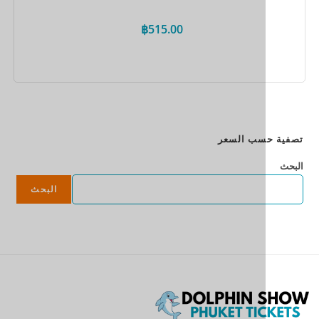
฿
515.00
احجز الآن
سب السعر
البحث