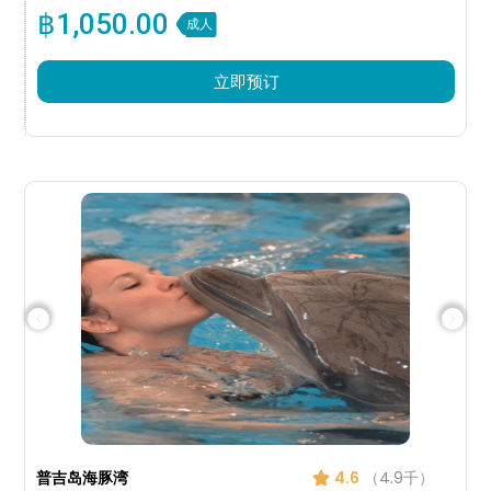
฿
1,050.00
成人
立即预订
普吉岛海豚湾
4.6
（4.9千）