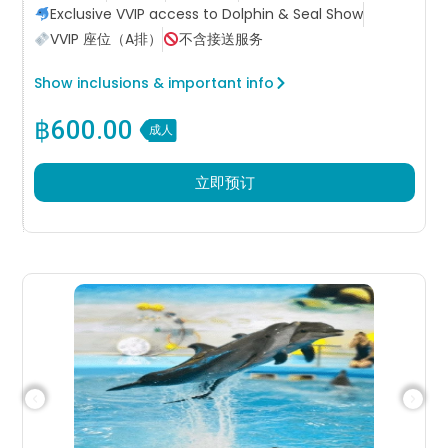
Exclusive VVIP access to Dolphin & Seal Show
VVIP 座位（A排）
不含接送服务
Show inclusions & important info
฿
600.00
成人
立即预订