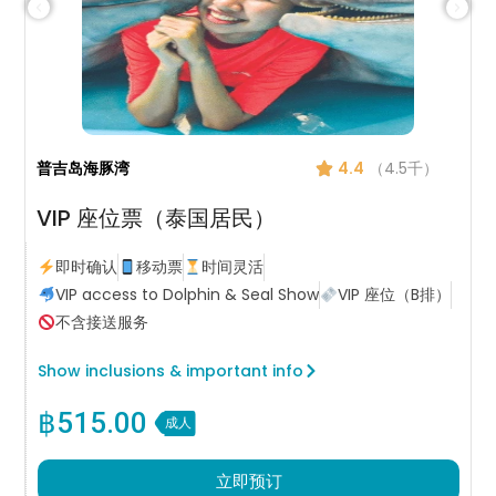
普吉岛海豚湾
4.4
（4.5千）
VIP 座位票（泰国居民）
即时确认
移动票
时间灵活
VIP access to Dolphin & Seal Show
VIP 座位（B排）
不含接送服务
Show inclusions & important info
฿
515.00
成人
立即预订