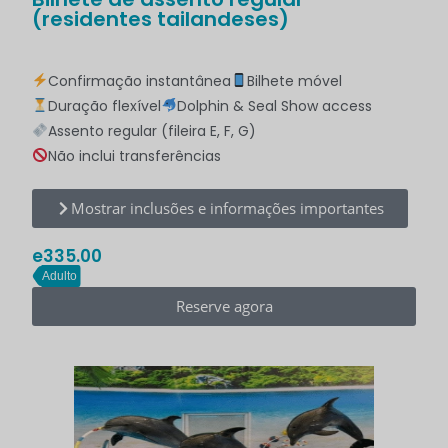
(residentes tailandeses)
Confirmação instantânea
Bilhete móvel
Duração flexível
Dolphin & Seal Show access
Assento regular (fileira E, F, G)
Não inclui transferências
Mostrar inclusões e informações importantes
e
335.00
Adulto
Reserve agora