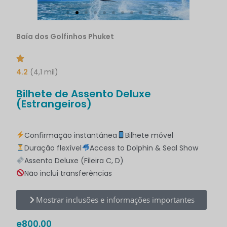
Baía dos Golfinhos Phuket
4.2
(4,1 mil)
Bilhete de Assento Deluxe
(Estrangeiros)
Confirmação instantânea
Bilhete móvel
Duração flexível
Access to Dolphin & Seal Show
Assento Deluxe (Fileira C, D)
Não inclui transferências
Mostrar inclusões e informações importantes
e
800.00