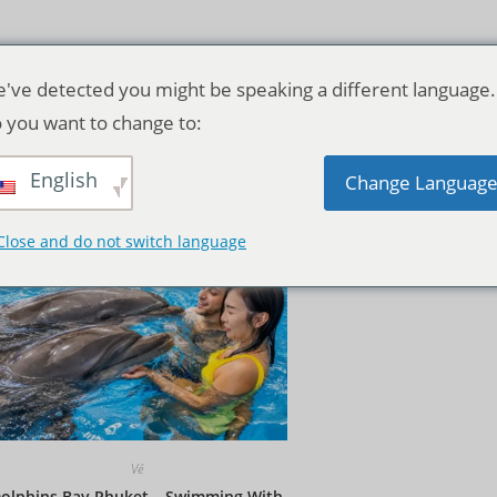
've detected you might be speaking a different language.
 you want to change to:
English
Thứ tự mặc định
Change Languag
Close and do not switch language
Vé
olphins Bay Phuket – Swimming With