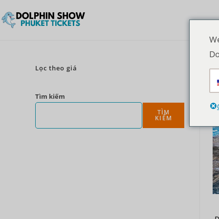
We
Do
Lọc theo giá
Tìm kiếm
TÌM
KIẾM
D