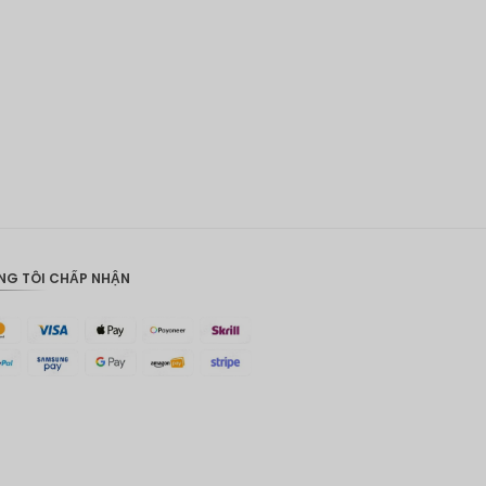
ĐKK
CHF
CAD
Đô la Úc
KRW
Nhân
dân tệ
NG TÔI CHẤP NHẬN
TWD
MYR
PHP
Hồng
Kông
đô la
Singapor