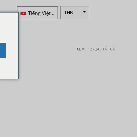
Tiếng Việt
THB
VND
SEK
Đô la
XEM:
12
24
TẤT CẢ
e
New
Zealand
NOK
Yên
Nhật
Đồng
euro
INR
IDR
Bảng
Anh