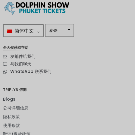
简体中文
泰铢
南非兰特
全天候获取帮助
瑞典克朗
发邮件给我们
新西兰元
与我们聊天
WhatsApp 联系我们
挪威克朗
日元
TRIPLYN 假期
欧元
Blogs
印度卢比
公司详细信息
隐私政策
发行人违
约评级
使用条款
英镑
取消/退款政策