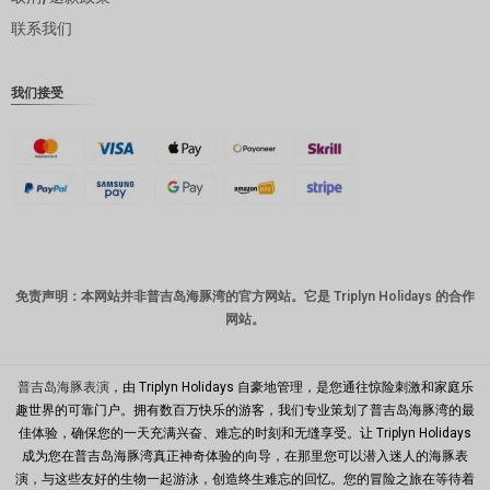
联系我们
丹麦克朗
瑞士法郎
我们接受
计算机辅
助设计
澳元
韩元
中国新年
新台币
免责声明：本网站并非普吉岛海豚湾的官方网站。它是 Triplyn Holidays 的合作
网站。
马来西亚
林吉特
PHP
普吉岛海豚表演
，由 Triplyn Holidays 自豪地管理，是您通往惊险刺激和家庭乐
趣世界的可靠门户。拥有数百万快乐的游客，我们专业策划了普吉岛海豚湾的最
港币
佳体验，确保您的一天充满兴奋、难忘的时刻和无缝享受。让 Triplyn Holidays
成为您在普吉岛海豚湾真正神奇体验的向导，在那里您可以潜入迷人的海豚表
新加坡元
演，与这些友好的生物一起游泳，创造终生难忘的回忆。您的冒险之旅在等待着