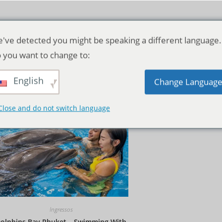
've detected you might be speaking a different language.
 you want to change to:
English
Ordenação padrão
Change Languag
Close and do not switch language
Ingressos
olphins Bay Phuket – Swimming With