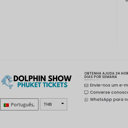
OBTENHA AJUDA 24 HORA
DIAS POR SEMANA
Envie-nos um e-m
Converse conosc
WhatsApp para n
Português
THB
ZAR
Coroa