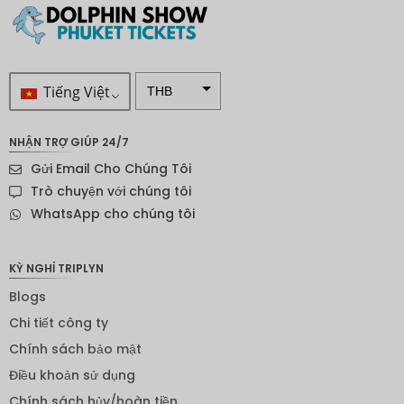
Tiếng Việt
THB
VND
NHẬN TRỢ GIÚP 24/7
SEK
Gửi Email Cho Chúng Tôi
Đô la
Trò chuyện với chúng tôi
New
WhatsApp cho chúng tôi
Zealand
NOK
KỲ NGHỈ TRIPLYN
Yên
Blogs
Nhật
Chi tiết công ty
Đồng
euro
Chính sách bảo mật
Điều khoản sử dụng
INR
Chính sách hủy/hoàn tiền