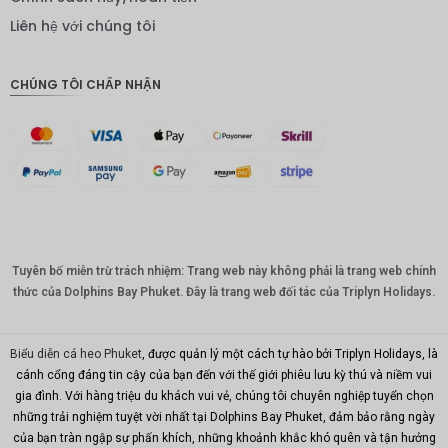
IDR
Liên hệ với chúng tôi
Bảng
Anh
CHÚNG TÔI CHẤP NHẬN
ĐKK
CHF
CAD
Đô la Úc
KRW
Tuyên bố miễn trừ trách nhiệm: Trang web này không phải là trang web chính
Nhân
dân tệ
thức của Dolphins Bay Phuket. Đây là trang web đối tác của Triplyn Holidays.
TWD
Biểu diễn cá heo Phuket
, được quản lý một cách tự hào bởi Triplyn Holidays, là
MYR
cánh cổng đáng tin cậy của bạn đến với thế giới phiêu lưu kỳ thú và niềm vui
gia đình. Với hàng triệu du khách vui vẻ, chúng tôi chuyên nghiệp tuyển chọn
PHP
những trải nghiệm tuyệt vời nhất tại Dolphins Bay Phuket, đảm bảo rằng ngày
Hồng
của bạn tràn ngập sự phấn khích, những khoảnh khắc khó quên và tận hưởng