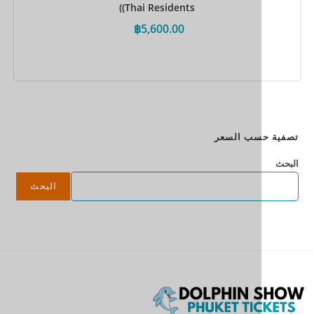
(Thai Residents)
฿
5,600.00
احجز الآن
سب السعر
البحث