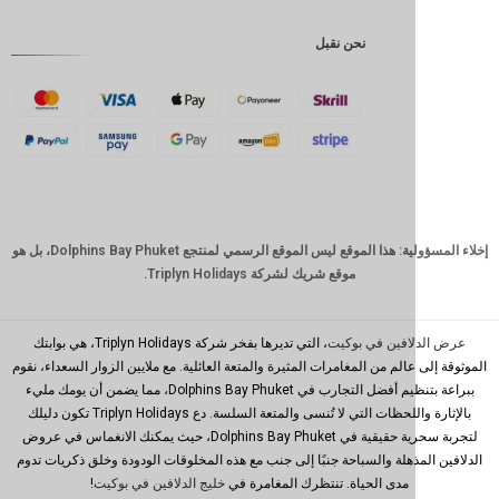
إندونيسية
نحن نقبل
GBP
كرونة
دانمركية
فرنك
سويسري
كاد
الدولار
إخلاء المسؤولية: هذا الموقع ليس الموقع الرسمي لمنتجع Dolphins Bay Phuket، بل هو
الاسترالي
موقع شريك لشركة Triplyn Holidays.
وون
كوري
جنوبي
افين في بوكيت
، التي تديرها بفخر شركة Triplyn Holidays، هي بوابتك
الم من المغامرات المثيرة والمتعة العائلية. مع ملايين الزوار السعداء، نقوم
يوان
ببراعة بتنظيم أفضل التجارب في Dolphins Bay Phuket، مما يضمن أن يومك مليء
صيني
بالإثارة واللحظات التي لا تُنسى والمتعة السلسة. دع Triplyn Holidays تكون دليلك
تايوان
لتجربة سحرية حقيقية في Dolphins Bay Phuket، حيث يمكنك الانغماس في عروض
ذهلة والسباحة جنبًا إلى جنب مع هذه المخلوقات الودودة وخلق ذكريات تدوم
رينغيت
مدى الحياة. تنتظرك المغامرة في
خليج الدلافين في بوكيت
!
ماليزي