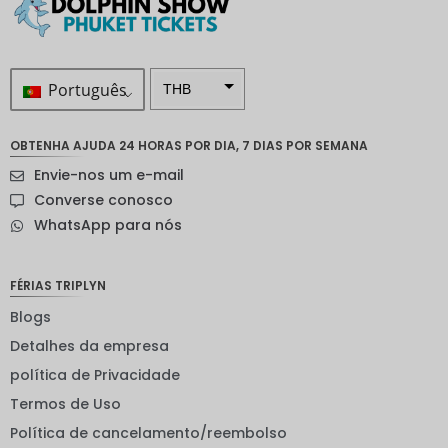
Português
THB
ZAR
OBTENHA AJUDA 24 HORAS POR DIA, 7 DIAS POR SEMANA
Coroa
Envie-nos um e-mail
sueca
Converse conosco
Dólar
WhatsApp para nós
neozelan
dês
Coroa
FÉRIAS TRIPLYN
noruegu
esa
Blogs
Detalhes da empresa
ienes
política de Privacidade
EUR
Termos de Uso
INR
Política de cancelamento/reembolso