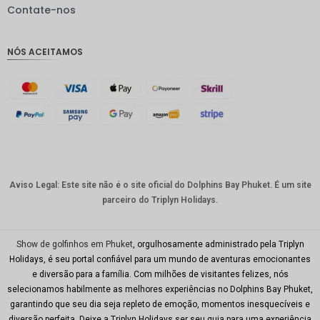
IDR
Contate-nos
GBP
NÓS ACEITAMOS
Coroa
dinamar
quesa
Franco
suíço
CAD
Dólar
australia
Aviso Legal: Este site não é o site oficial do Dolphins Bay Phuket. É um site
no
parceiro do Triplyn Holidays.
KRW
CNY
Show de golfinhos em Phuket
, orgulhosamente administrado pela Triplyn
Holidays, é seu portal confiável para um mundo de aventuras emocionantes
TWD
e diversão para a família. Com milhões de visitantes felizes, nós
selecionamos habilmente as melhores experiências no Dolphins Bay Phuket,
Minhas
garantindo que seu dia seja repleto de emoção, momentos inesquecíveis e
Ries
diversão perfeita. Deixe a Triplyn Holidays ser seu guia para uma experiência