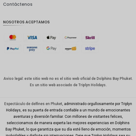
Contáctenos
GBP
Corona
NOSOTROS ACEPTAMOS
danesa
franco
suizo
CANALL
A
Dólar
australia
no
Aviso legal: este sitio web no es el sitio web oficial de Dolphins Bay Phuket.
Es un sitio web asociado de Triplyn Holidays.
Won
coreano
Año
Espectáculo de delfines en Phuket
, administrado orgullosamente por Triplyn
Nuevo
Holidays, es su puerta de entrada confiable a un mundo de emocionantes
Chino
aventuras y diversión familiar. Con millones de visitantes felices,
seleccionamos de manera experta las mejores experiencias en Dolphins
Día
Mundial
Bay Phuket, lo que garantiza que su día esté lleno de emoción, momentos
del Golfo
inolvidables y disfrute sin interrupciones. Deje que Triplyn Holidays sea su