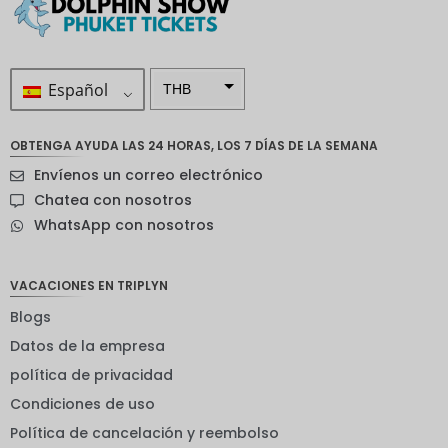
Español
THB
ZAR
OBTENGA AYUDA LAS 24 HORAS, LOS 7 DÍAS DE LA SEMANA
Corona
Envíenos un correo electrónico
sueca
Chatea con nosotros
Dólar
WhatsApp con nosotros
neozelan
dés
Corona
VACACIONES EN TRIPLYN
noruega
Blogs
Guay
Datos de la empresa
EUR
política de privacidad
Condiciones de uso
INR
Política de cancelación y reembolso
IDR