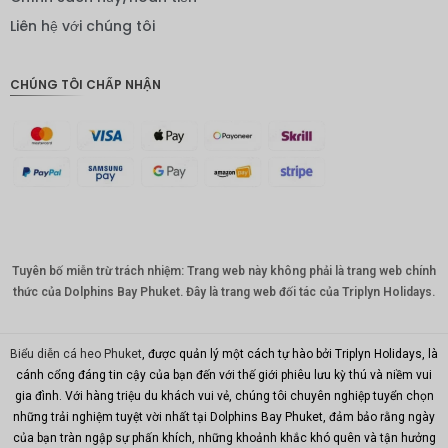
IDR
Liên hệ với chúng tôi
Bảng
Anh
CHÚNG TÔI CHẤP NHẬN
ĐKK
CHF
CAD
Đô la Úc
KRW
Tuyên bố miễn trừ trách nhiệm: Trang web này không phải là trang web chính
Nhân
dân tệ
thức của Dolphins Bay Phuket. Đây là trang web đối tác của Triplyn Holidays.
TWD
Biểu diễn cá heo Phuket
, được quản lý một cách tự hào bởi Triplyn Holidays, là
MYR
cánh cổng đáng tin cậy của bạn đến với thế giới phiêu lưu kỳ thú và niềm vui
gia đình. Với hàng triệu du khách vui vẻ, chúng tôi chuyên nghiệp tuyển chọn
PHP
những trải nghiệm tuyệt vời nhất tại Dolphins Bay Phuket, đảm bảo rằng ngày
Hồng
của bạn tràn ngập sự phấn khích, những khoảnh khắc khó quên và tận hưởng