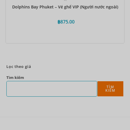
Dolphins Bay Phuket – Vé ghế VIP (Người nước ngoài)
฿
875.00
Đặt ngay
Lọc theo giá
Tìm kiếm
TÌM
KIẾM