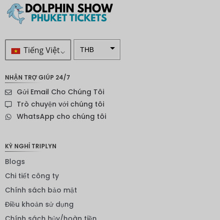
Tiếng Việt
THB
VND
NHẬN TRỢ GIÚP 24/7
SEK
Gửi Email Cho Chúng Tôi
Đô la
Trò chuyện với chúng tôi
New
WhatsApp cho chúng tôi
Zealand
NOK
KỲ NGHỈ TRIPLYN
Yên
Blogs
Nhật
Chi tiết công ty
Đồng
euro
Chính sách bảo mật
Điều khoản sử dụng
INR
Chính sách hủy/hoàn tiền