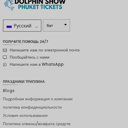
Русский
бат
ZAR
ПОЛУЧИТЕ ПОМОЩЬ 24/7
шведска
Напишите нам по электронной почте
я крона
Пообщайтесь с нами
новозел
Напишите нам в WhatsApp
андский
доллар
норвежс
ПРАЗДНИКИ ТРИПЛИНА
кая
крона
Blogs
Подробная информация о компании
ЙЕНА
политика конфиденциальности
евро
Условия использования
индийск
Политика отмены/возврата средств
ая