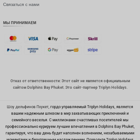
рупия
Связаться с нами
РДЭ
МЫ ПРИНИМАЕМ
Фунт
стерлинг
ов
датская
крона
швейцар
ский
франк
Отказ от ответственности: Этот сайт не является официальным
САПР
сайтом Dolphins Bay Phuket. Это сайт-партнер Triplyn Holidays.
австрал
ийский
доллар
Шоу дельфинов Пхукет
, гордо управляемый Triplyn Holidays, является
вашим надежным шлюзом в мир захватывающих приключений и
корейск
семейного веселья. С миллионами счастливых посетителей мы
ая вона
профессионально курируем лучшие впечатления в Dolphins Bay Phuket,
китайски
гарантируя, что ваш день будет наполнен волнением, незабываемыми
й юань
моментами и безупречным наслаждением. Позвольте Triplyn Holidays