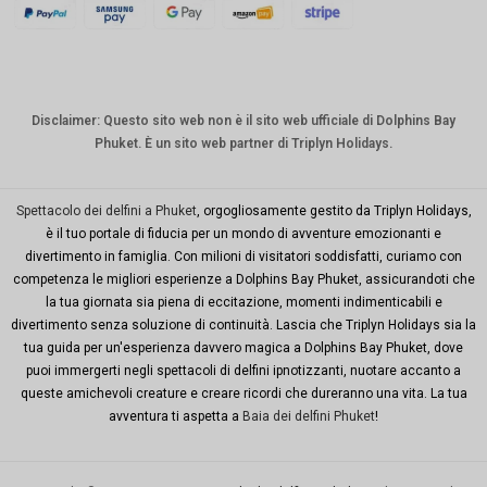
CHF
CAD
Dollaro
australia
Disclaimer: Questo sito web non è il sito web ufficiale di Dolphins Bay
no
Phuket. È un sito web partner di Triplyn Holidays.
KRW
Città di
Spettacolo dei delfini a Phuket
, orgogliosamente gestito da Triplyn Holidays,
New
è il tuo portale di fiducia per un mondo di avventure emozionanti e
York
divertimento in famiglia. Con milioni di visitatori soddisfatti, curiamo con
competenza le migliori esperienze a Dolphins Bay Phuket, assicurandoti che
TWD
la tua giornata sia piena di eccitazione, momenti indimenticabili e
Milioni di
divertimento senza soluzione di continuità. Lascia che Triplyn Holidays sia la
dollari
tua guida per un'esperienza davvero magica a Dolphins Bay Phuket, dove
puoi immergerti negli spettacoli di delfini ipnotizzanti, nuotare accanto a
Codice
queste amichevoli creature e creare ricordi che dureranno una vita. La tua
PHP
avventura ti aspetta a
Baia dei delfini Phuket
!
Dollaro
di Hong
Kong