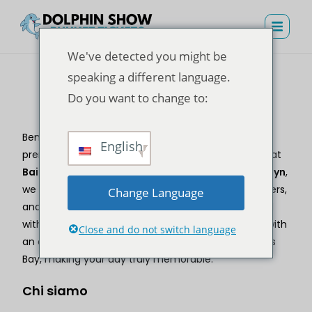
We've detected you might be
speaking a different language.
Do you want to change to:
Dettagli aziendali
Benvenuti a
Spettacolo dei delfini a Phuket
, your
English
premier destination for unforgettable experiences at
Baia dei delfini Phuket
. Managed by
Vacanze Triplyn
,
we offer a seamless booking process, exclusive offers,
Change Language
and world-class service to ensure every visit is filled
with adventure and joy. Our goal is to provide you with
Close and do not switch language
an exceptional journey into the wonders of Dolphins
Bay, making your day truly memorable.
Chi siamo