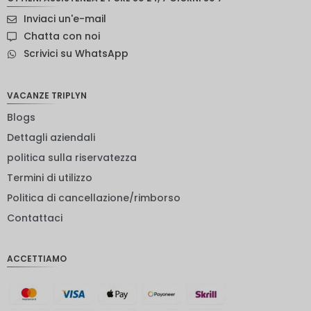
Corona
Inviaci un'e-mail
svedese
Chatta con noi
Dollaro
Scrivici su WhatsApp
neozelan
dese
NOK
VACANZE TRIPLYN
Blogs
Yen
giappon
Dettagli aziendali
ese
politica sulla riservatezza
euro
Termini di utilizzo
rupia
Politica di cancellazione/rimborso
indiana
Contattaci
IDR
Sterlina
ACCETTIAMO
inglese
Corona
danese