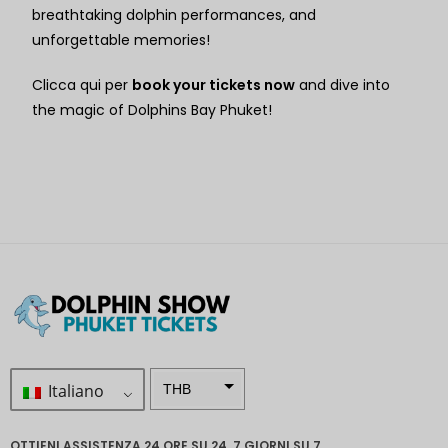
breathtaking dolphin performances, and
unforgettable memories!
Clicca qui per
book your tickets now
and dive into
the magic of Dolphins Bay Phuket!
Italiano
THB
ZAR
OTTIENI ASSISTENZA 24 ORE SU 24, 7 GIORNI SU 7