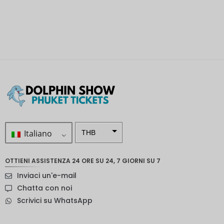
Italiano
THB
ZAR
OTTIENI ASSISTENZA 24 ORE SU 24, 7 GIORNI SU 7
Corona
Inviaci un'e-mail
svedese
Chatta con noi
Dollaro
Scrivici su WhatsApp
neozelan
dese