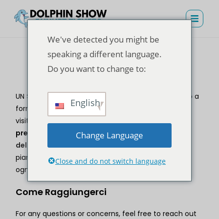
We've detected you might be
speaking a different language.
Do you want to change to:
Contattaci
UN
Spettacolo dei delfini a Phuket
, ci impegniamo a
English
fornire un'esperienza eccezionale a tutti i nostri
visitatori. Che tu abbia bisogno di aiuto con
prenotazione biglietti
, hai domande su
Baia dei
Change Language
delfini Phuket
o hai bisogno di assistenza per i tuoi
piani di viaggio, il nostro team è qui per assisterti in
Close and do not switch language
ogni fase del percorso.
Come Raggiungerci
For any questions or concerns, feel free to reach out