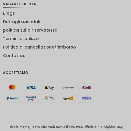
NOK
VACANZE TRIPLYN
Blogs
Yen
giappon
Dettagli aziendali
ese
politica sulla riservatezza
euro
Termini di utilizzo
rupia
Politica di cancellazione/rimborso
indiana
Contattaci
IDR
Sterlina
ACCETTIAMO
inglese
Corona
danese
CHF
CAD
Dollaro
australia
Disclaimer: Questo sito web non è il sito web ufficiale di Dolphins Bay
no