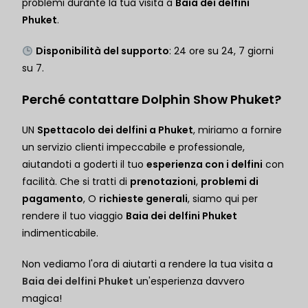
problemi durante la tua visita a
Baia dei delfini
Phuket
.
Disponibilità del supporto
: 24 ore su 24, 7 giorni
su 7.
Perché contattare Dolphin Show Phuket?
UN
Spettacolo dei delfini a Phuket
, miriamo a fornire
un servizio clienti impeccabile e professionale,
aiutandoti a goderti il tuo
esperienza con i delfini
con
facilità. Che si tratti di
prenotazioni
,
problemi di
pagamento
, O
richieste generali
, siamo qui per
rendere il tuo viaggio
Baia dei delfini Phuket
indimenticabile.
Non vediamo l'ora di aiutarti a rendere la tua visita a
Baia dei delfini Phuket
un'esperienza davvero
magica!