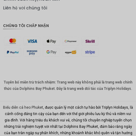
IDR
Liên hệ với chúng tôi
Bảng
Anh
CHÚNG TÔI CHẤP NHẬN
ĐKK
CHF
CAD
Đô la Úc
KRW
Tuyên bố miễn trừ trách nhiệm: Trang web này không phải là trang web chính
Nhân
dân tệ
thức của Dolphins Bay Phuket. Đây là trang web đối tác của Triplyn Holidays.
TWD
Biểu diễn cá heo Phuket
, được quản lý một cách tự hào bởi Triplyn Holidays, là
MYR
cánh cổng đáng tin cậy của bạn đến với thế giới phiêu lưu kỳ thú và niềm vui
gia đình. Với hàng triệu du khách vui vẻ, chúng tôi chuyên nghiệp tuyển chọn
PHP
những trải nghiệm tuyệt vời nhất tại Dolphins Bay Phuket, đảm bảo rằng ngày
Hồng
của bạn tràn ngập sự phấn khích, những khoảnh khắc khó quên và tận hưởng