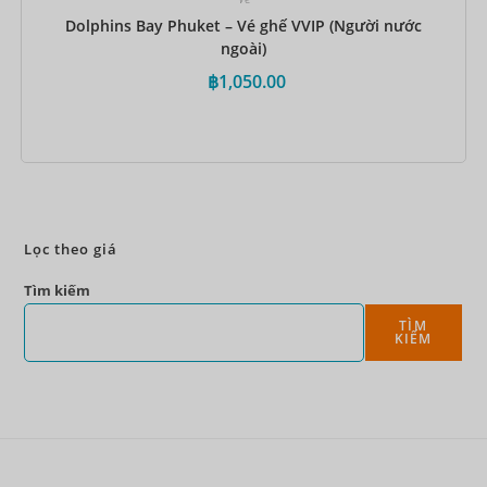
Dolphins Bay Phuket – Vé ghế VVIP (Người nước
ngoài)
฿
1,050.00
Đặt ngay
Lọc theo giá
Tìm kiếm
TÌM
KIẾM