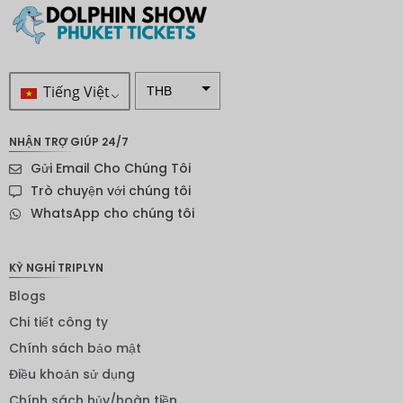
Tiếng Việt
THB
VND
NHẬN TRỢ GIÚP 24/7
SEK
Gửi Email Cho Chúng Tôi
Đô la
Trò chuyện với chúng tôi
New
WhatsApp cho chúng tôi
Zealand
NOK
KỲ NGHỈ TRIPLYN
Yên
Blogs
Nhật
Chi tiết công ty
Đồng
euro
Chính sách bảo mật
Điều khoản sử dụng
INR
Chính sách hủy/hoàn tiền