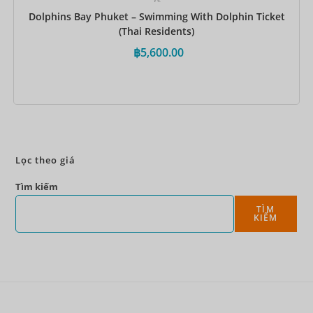
Dolphins Bay Phuket – Swimming With Dolphin Ticket
(Thai Residents)
฿
5,600.00
Đặt ngay
Lọc theo giá
Tìm kiếm
TÌM
KIẾM