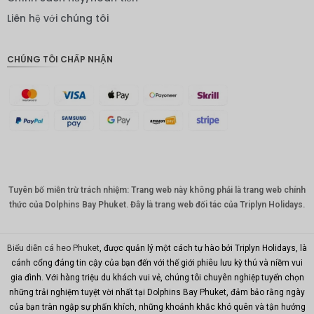
IDR
Liên hệ với chúng tôi
Bảng
Anh
CHÚNG TÔI CHẤP NHẬN
ĐKK
CHF
CAD
Đô la Úc
KRW
Tuyên bố miễn trừ trách nhiệm: Trang web này không phải là trang web chính
Nhân
dân tệ
thức của Dolphins Bay Phuket. Đây là trang web đối tác của Triplyn Holidays.
TWD
Biểu diễn cá heo Phuket
, được quản lý một cách tự hào bởi Triplyn Holidays, là
MYR
cánh cổng đáng tin cậy của bạn đến với thế giới phiêu lưu kỳ thú và niềm vui
gia đình. Với hàng triệu du khách vui vẻ, chúng tôi chuyên nghiệp tuyển chọn
PHP
những trải nghiệm tuyệt vời nhất tại Dolphins Bay Phuket, đảm bảo rằng ngày
Hồng
của bạn tràn ngập sự phấn khích, những khoảnh khắc khó quên và tận hưởng