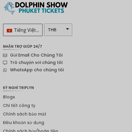
Tiếng Việt
THB
VND
NHẬN TRỢ GIÚP 24/7
SEK
Gửi Email Cho Chúng Tôi
Đô la
Trò chuyện với chúng tôi
New
WhatsApp cho chúng tôi
Zealand
NOK
KỲ NGHỈ TRIPLYN
Yên
Blogs
Nhật
Chi tiết công ty
Đồng
euro
Chính sách bảo mật
Điều khoản sử dụng
INR
Chính sách hủy/hoàn tiền