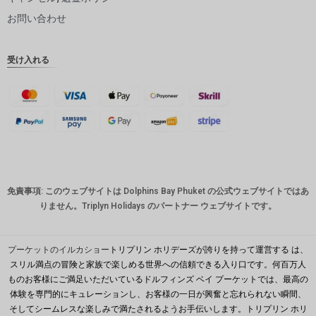
ピー
お問い合わせ
インドル
ピー
受け入れる
英ポンド
デンマー
ククロー
ネ
スイスフ
ラン
CAD
免責事項: このウェブサイトは Dolphins Bay Phuket の公式ウェブサイトではあ
オースト
りません。Triplyn Holidays のパートナー ウェブサイトです。
ラリアド
ル
韓国ウォ
プーケットのイルカショー
トリプリン ホリデーズが誇りを持って運営する は、
ン
スリル満点の冒険と家族で楽しめる世界への信頼できる入り口です。何百万人
ものお客様にご満足いただいているドルフィンズ ベイ プーケットでは、最高の
人民元
体験を専門的にキュレーションし、お客様の一日が興奮と忘れられない瞬間、
台湾
そしてシームレスな楽しみで満たされるようお手伝いします。トリプリン ホリ