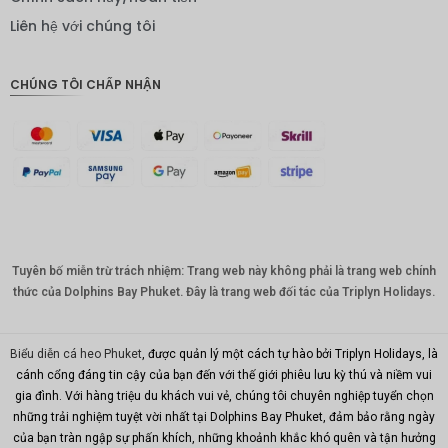
IDR
Liên hệ với chúng tôi
Bảng
Anh
CHÚNG TÔI CHẤP NHẬN
ĐKK
CHF
CAD
Đô la Úc
KRW
Tuyên bố miễn trừ trách nhiệm: Trang web này không phải là trang web chính
Nhân
dân tệ
thức của Dolphins Bay Phuket. Đây là trang web đối tác của Triplyn Holidays.
TWD
Biểu diễn cá heo Phuket
, được quản lý một cách tự hào bởi Triplyn Holidays, là
MYR
cánh cổng đáng tin cậy của bạn đến với thế giới phiêu lưu kỳ thú và niềm vui
gia đình. Với hàng triệu du khách vui vẻ, chúng tôi chuyên nghiệp tuyển chọn
PHP
những trải nghiệm tuyệt vời nhất tại Dolphins Bay Phuket, đảm bảo rằng ngày
Hồng
của bạn tràn ngập sự phấn khích, những khoảnh khắc khó quên và tận hưởng