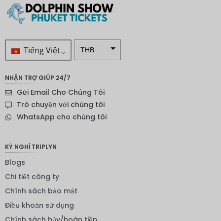
Tiếng Việt
THB
VND
NHẬN TRỢ GIÚP 24/7
SEK
Gửi Email Cho Chúng Tôi
Đô la
Trò chuyện với chúng tôi
New
WhatsApp cho chúng tôi
Zealand
NOK
KỲ NGHỈ TRIPLYN
Yên
Blogs
Nhật
Chi tiết công ty
Đồng
euro
Chính sách bảo mật
Điều khoản sử dụng
INR
Chính sách hủy/hoàn tiền