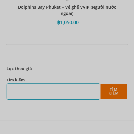
Dolphins Bay Phuket – Vé ghế VVIP (Người nước
ngoài)
฿
1,050.00
Đặt ngay
Lọc theo giá
Tìm kiếm
TÌM
KIẾM