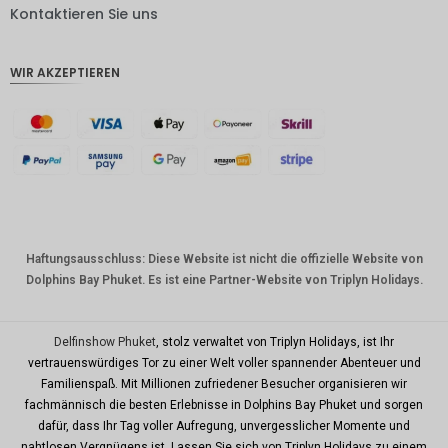
DKK
Kontaktieren Sie uns
CHF
WIR AKZEPTIEREN
CAD
AUD
Südkore
anischer
Won
Chinesis
cher
Yuan
Haftungsausschluss: Diese Website ist nicht die offizielle Website von
Dolphins Bay Phuket. Es ist eine Partner-Website von Triplyn Holidays.
TWD
MYR
Delfinshow Phuket
, stolz verwaltet von Triplyn Holidays, ist Ihr
PHP
vertrauenswürdiges Tor zu einer Welt voller spannender Abenteuer und
Familienspaß. Mit Millionen zufriedener Besucher organisieren wir
HKD
fachmännisch die besten Erlebnisse in Dolphins Bay Phuket und sorgen
SGD
dafür, dass Ihr Tag voller Aufregung, unvergesslicher Momente und
nahtlosen Vergnügens ist. Lassen Sie sich von Triplyn Holidays zu einem