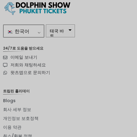
한국어
태국 바
트
자르
24/7로 도움을 받으세요
이메일 보내기
스웨덴
크로나
저희와 채팅하세요
왓츠앱으로 문의하기
뉴질랜드
달러
노르웨이
트립린 홀리데이
크로네
Blogs
엔화
회사 세부 정보
유로
개인정보 보호정책
이용 약관
인도 루
피
취소/환불 정책