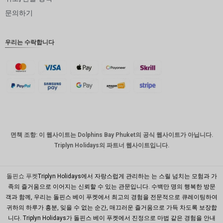
인도 루
문의하기
피
영국 파
우리는 수락합니다
운드
디나르
스위스
프랑
치사한
사람
호주 달
면책 조항: 이 웹사이트는 Dolphins Bay Phuket의 공식 웹사이트가 아닙니다.
러
Triplyn Holidays의 파트너 웹사이트입니다.
대한민국
원
돌핀쇼 푸켓
Triplyn Holidays에서 자랑스럽게 관리하는 는 스릴 넘치는 모험과 가
설날
족의 즐거움으로 이어지는 신뢰할 수 있는 관문입니다. 수백만 명의 행복한 방문
객과 함께, 우리는 돌핀스 베이 푸켓에서 최고의 경험을 전문적으로 큐레이팅하여
타이완
귀하의 하루가 흥분, 잊을 수 없는 순간, 매끄러운 즐거움으로 가득 차도록 보장합
니다. Triplyn Holidays가 돌핀스 베이 푸켓에서 진정으로 마법 같은 경험을 안내
말레이시