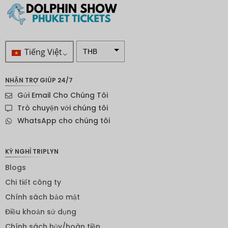
Tiếng Việt
THB
VND
NHẬN TRỢ GIÚP 24/7
SEK
Gửi Email Cho Chúng Tôi
Đô la
Trò chuyện với chúng tôi
New
WhatsApp cho chúng tôi
Zealand
NOK
KỲ NGHỈ TRIPLYN
Yên
Blogs
Nhật
Chi tiết công ty
Đồng
euro
Chính sách bảo mật
Điều khoản sử dụng
INR
Chính sách hủy/hoàn tiền