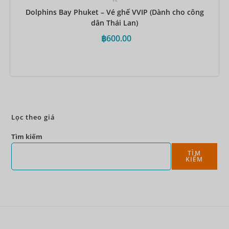
Dolphins Bay Phuket – Vé ghế VVIP (Dành cho công
dân Thái Lan)
฿
600.00
Đặt ngay
Lọc theo giá
Tìm kiếm
TÌM
KIẾM