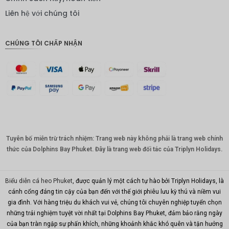
IDR
Liên hệ với chúng tôi
Bảng
Anh
CHÚNG TÔI CHẤP NHẬN
ĐKK
CHF
CAD
Đô la Úc
KRW
Tuyên bố miễn trừ trách nhiệm: Trang web này không phải là trang web chính
Nhân
dân tệ
thức của Dolphins Bay Phuket. Đây là trang web đối tác của Triplyn Holidays.
TWD
Biểu diễn cá heo Phuket
, được quản lý một cách tự hào bởi Triplyn Holidays, là
MYR
cánh cổng đáng tin cậy của bạn đến với thế giới phiêu lưu kỳ thú và niềm vui
gia đình. Với hàng triệu du khách vui vẻ, chúng tôi chuyên nghiệp tuyển chọn
PHP
những trải nghiệm tuyệt vời nhất tại Dolphins Bay Phuket, đảm bảo rằng ngày
Hồng
của bạn tràn ngập sự phấn khích, những khoảnh khắc khó quên và tận hưởng