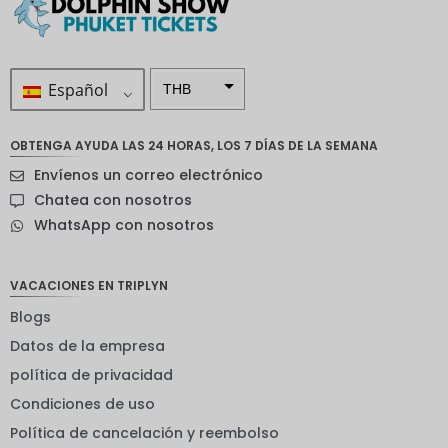
Español
THB
ZAR
OBTENGA AYUDA LAS 24 HORAS, LOS 7 DÍAS DE LA SEMANA
Corona
Envíenos un correo electrónico
sueca
Chatea con nosotros
Dólar
WhatsApp con nosotros
neozelan
dés
Corona
VACACIONES EN TRIPLYN
noruega
Blogs
Guay
Datos de la empresa
EUR
política de privacidad
Condiciones de uso
INR
Política de cancelación y reembolso
IDR