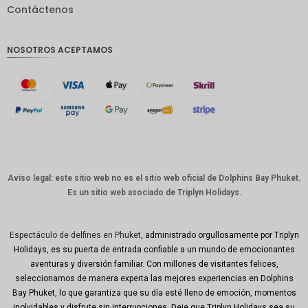
Contáctenos
GBP
Corona
NOSOTROS ACEPTAMOS
danesa
franco
suizo
CANALL
A
Dólar
australia
no
Aviso legal: este sitio web no es el sitio web oficial de Dolphins Bay Phuket.
Es un sitio web asociado de Triplyn Holidays.
Won
coreano
Año
Espectáculo de delfines en Phuket
, administrado orgullosamente por Triplyn
Nuevo
Holidays, es su puerta de entrada confiable a un mundo de emocionantes
Chino
aventuras y diversión familiar. Con millones de visitantes felices,
seleccionamos de manera experta las mejores experiencias en Dolphins
Día
Mundial
Bay Phuket, lo que garantiza que su día esté lleno de emoción, momentos
del Golfo
inolvidables y disfrute sin interrupciones. Deje que Triplyn Holidays sea su