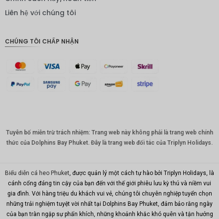
IDR
Liên hệ với chúng tôi
Bảng
Anh
CHÚNG TÔI CHẤP NHẬN
ĐKK
CHF
CAD
Đô la Úc
KRW
Tuyên bố miễn trừ trách nhiệm: Trang web này không phải là trang web chính
Nhân
dân tệ
thức của Dolphins Bay Phuket. Đây là trang web đối tác của Triplyn Holidays.
TWD
Biểu diễn cá heo Phuket
, được quản lý một cách tự hào bởi Triplyn Holidays, là
MYR
cánh cổng đáng tin cậy của bạn đến với thế giới phiêu lưu kỳ thú và niềm vui
gia đình. Với hàng triệu du khách vui vẻ, chúng tôi chuyên nghiệp tuyển chọn
PHP
những trải nghiệm tuyệt vời nhất tại Dolphins Bay Phuket, đảm bảo rằng ngày
Hồng
của bạn tràn ngập sự phấn khích, những khoảnh khắc khó quên và tận hưởng