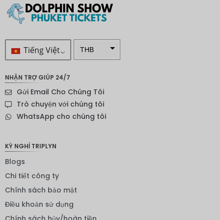
Tiếng Việt
THB
VND
NHẬN TRỢ GIÚP 24/7
SEK
Gửi Email Cho Chúng Tôi
Đô la
Trò chuyện với chúng tôi
New
WhatsApp cho chúng tôi
Zealand
NOK
KỲ NGHỈ TRIPLYN
Yên
Blogs
Nhật
Chi tiết công ty
Đồng
euro
Chính sách bảo mật
Điều khoản sử dụng
INR
Chính sách hủy/hoàn tiền