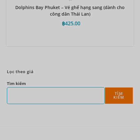
Dolphins Bay Phuket – Vé ghế hạng sang (dành cho
công dân Thái Lan)
฿
425.00
Đặt ngay
Lọc theo giá
Tìm kiếm
TÌM
KIẾM