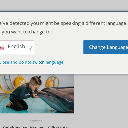
've detected you might be speaking a different language.
 you want to change to:
English
Ordenação padrão
Change Languag
Close and do not switch language
Ingressos
Dolphins Bay Phuket – Bilhete de